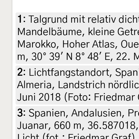
1
:
Talgrund mit relativ dic
Mandelbäume, kleine Getre
Marokko, Hoher Atlas, Oue
m, 30° 39' N 8° 48' E, 22. 
2
:
Lichtfangstandort, Span
Almeria, Landstrich nördli
Juni 2018 (Foto: Friedmar 
3
:
Spanien, Andalusien, Pr
Juanar, 660 m, 36.587018,
Licht (fot.: Friedmar Graf)