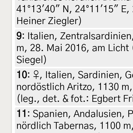
41°13'40" N, 24°11'15" E, 2
Heiner Ziegler)
9
:
Italien, Zentralsardini
m, 28. Mai 2016, am Licht (
Siegel)
10
:
♀, Italien, Sardinien,
nordöstlich Aritzo, 1130 m,
(leg., det. & fot.: Egbert F
11
:
Spanien, Andalusien, P
nördlich Tabernas, 1100 m, 