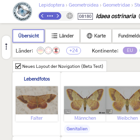
›
›
›
Lepidoptera
Geometroidea
Geometridae
St
Idaea ostrinaria
08180
Übersicht
Länder
Karte
Fundmeld
+24
EU
Länder:
Kontinente:
E
Neues Layout der Navigation (Beta Test)
Lebendfotos
Falter
Männchen
Weibchen
Genitalien