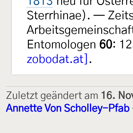
1813
neu für Österr
Sterrhinae). — Zeits
Arbeitsgemeinschaft
Entomologen
60
: 1
zobodat.at]
.
Zuletzt geändert am
16. No
Annette Von Scholley-Pfab