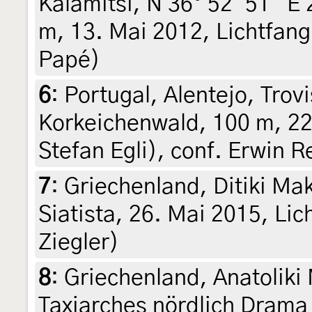
Kalamitsi, N 36° 52' 51" E 
m, 13. Mai 2012, Lichtfang 
Papé)
6
:
Portugal, Alentejo, Trov
Korkeichenwald, 100 m, 22.
Stefan Egli), conf. Erwin 
7
:
Griechenland, Ditiki Mak
Siatista, 26. Mai 2015, Lic
Ziegler)
8
:
Griechenland, Anatolik
Taxiarches nördlich Drama