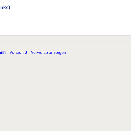
inks)
ann
-
Version
3
-
Verweise anzeigen
r 2002 von
Walter Schön
(
www.schmetterling-raupe.de
) als "Forum Sc
zember 2004 von
Erwin Rennwald
(fachliche Supervision) und
Jürgen R
06 wird es vom gemeinnützigen
Lepiforum e.V.
getragen.