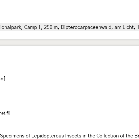
onalpark, Camp 1, 250 m, Dipterocarpaceenwald, am Licht, 14
on]
et.fi]
e Specimens of Lepidopterous Insects in the Collection of the