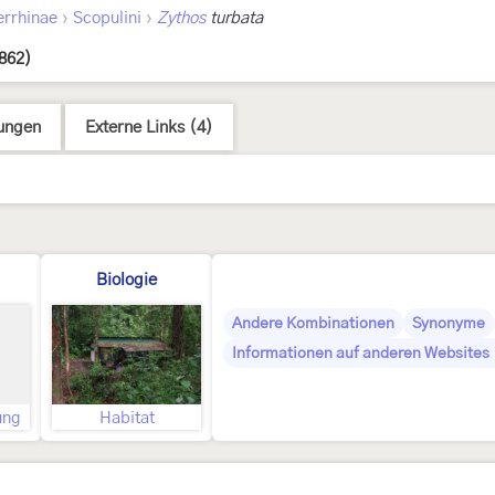
›
›
errhinae
Scopulini
Zythos
turbata
862)
ungen
Externe Links (4)
Biologie
Andere Kombinationen
Synonyme
Informationen auf anderen Websites 
ung
Habitat