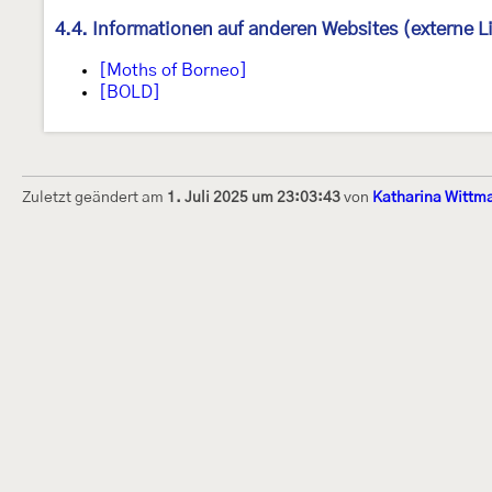
4.4. Informationen auf anderen Websites (externe L
[Moths of Borneo]
[BOLD]
Zuletzt geändert am
1. Juli 2025 um 23:03:43
von
Katharina Wittm
Dieses Internetportal wurde am 16. Septembe
Raupen bestimmen" gegründet und am 23. De
(technische Betreuung) übernommen. Seit 20