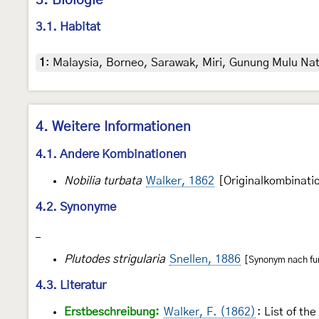
3. Biologie
3.1. Habitat
1
:
Malaysia, Borneo, Sarawak, Miri, Gunung Mulu Nati
4. Weitere Informationen
4.1. Andere Kombinationen
Nobilia turbata
Walker, 1862
[Originalkombinati
4.2. Synonyme
_
Plutodes strigularia
Snellen, 1886
[Synonym nach fun
4.3. Literatur
Erstbeschreibung:
Walker, F. (1862)
: List of th