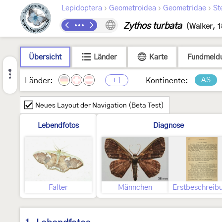
›
›
›
Lepidoptera
Geometroidea
Geometridae
St
Zythos turbata
(Walker, 1
Übersicht
Länder
Karte
Fundmeld
+1
AS
Länder:
Kontinente:
Neues Layout der Navigation (Beta Test)
Lebendfotos
Diagnose
Falter
Männchen
Erstbeschreib