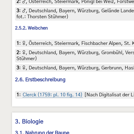
2
:
♂, Österreich, Steiermark, Ponigl bei Weiz, Forstwe
3
:
♂, Deutschland, Bayern, Würzburg, Gelände Landesg
fot.: Thorsten Stühmer)
2.5.2. Weibchen
1
:
♀, Österreich, Steiermark, Fischbacher Alpen, St. 
2
:
♀, Deutschland, Bayern, Würzburg, Grombühl, Versb
Stühmer)
3
:
♀, Deutschland, Bayern, Würzburg, Gerbrunn, Hasla
2.6. Erstbeschreibung
1
:
Clerck (1759: pl. 10 fig. 14)
[Nach Digitalisat der 
3. Biologie
3.1. Nahrung der Raupe