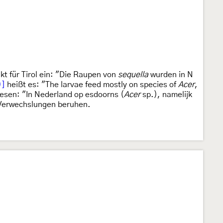
t für Tirol ein: "Die Raupen von
sequella
wurden in N
)]
heißt es: "The larvae feed mostly on species of
Acer
,
lesen: "In Nederland op esdoorns (
Acer
sp.), namelijk
 Verwechslungen beruhen.