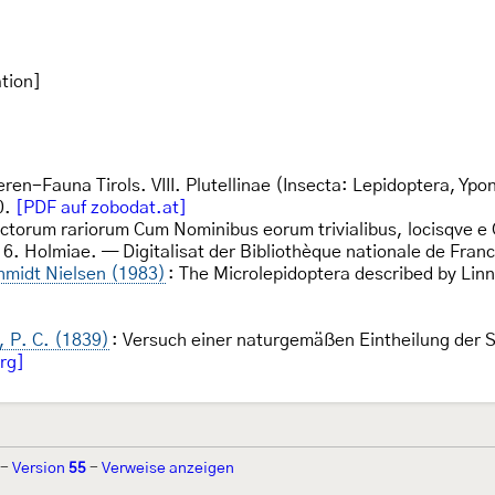
tion]
eren-Fauna Tirols. VIII. Plutellinae (Insecta: Lepidoptera, Y
0.
[PDF auf zobodat.at]
ectorum rariorum Cum Nominibus eorum trivialibus, locisqve e 
16. Holmiae. — Digitalisat der Bibliothèque nationale de Fran
hmidt Nielsen (1983)
: The Microlepidoptera described by Li
, P. C. (1839)
: Versuch einer naturgemäßen Eintheilung der 
org]
-
Version
55
-
Verweise anzeigen