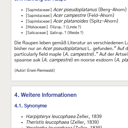
Acer pseudoplatanus
(Berg-Ahorn)
[Sapindaceae:]
Acer campestre
(Feld-Ahorn)
[Sapindaceae:]
Acer platanoides
(Spitz-Ahorn)
[Sapindaceae:]
[Malvaceae:]
Tilia
sp. ? (Linde ?)
[Salicaceae:]
Salix
sp. ? (Weide ?)
Die Raupen leben gemäß Literatur an verschiedenen 
bisher nur an
Acer pseudoplatanus
L. gefunden." Auf d
particularly field maple (
A. campestre
)." Auf der Artse
spaanse aak (
A. campestre
) en noorse esdoorn (
A. pl
(Autor: Erwin Rennwald)
4. Weitere Informationen
4.1. Synonyme
Harpipteryx leucophaea
Zeller, 1839
Theristis leucophaea
(Zeller, 1839)
Ypsolopha leucophaea
(Zeller, 1839)