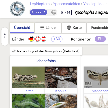
›
›
Lepidoptera
Yponomeutoidea
Ypsolophidae
Ypsolopha sequel
01495
Übersicht
Länder
Karte
Fundmeld
+30
EU
Länder:
Kontinente:
Neues Layout der Navigation (Beta Test)
Lebendfotos
Falter
Kopula
Männche