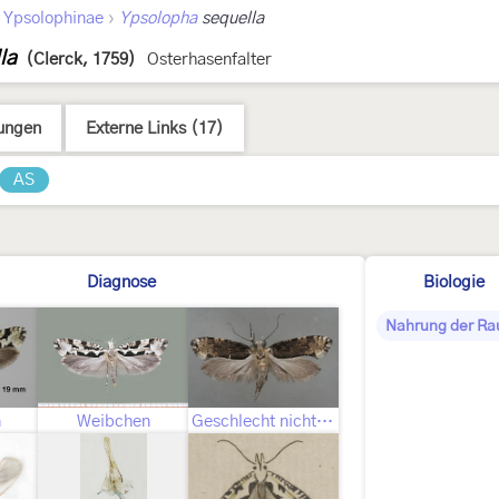
›
›
Ypsolophinae
Ypsolopha
sequella
la
(Clerck, 1759)
Osterhasenfalter
ungen
Externe Links (17)
AS
Diagnose
Biologie
Nahrung der Ra
n
Weibchen
Geschlecht nicht bestimmt