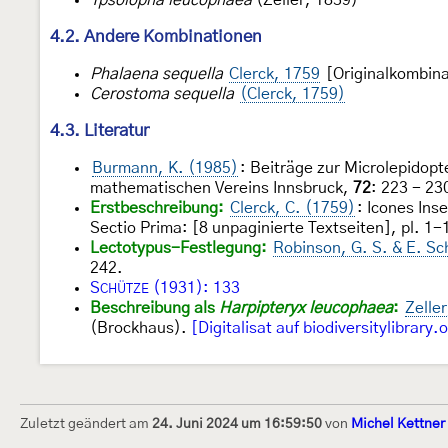
4.2. Andere Kombinationen
Phalaena sequella
Clerck, 1759
[Originalkombina
Cerostoma sequella
(Clerck, 1759)
4.3. Literatur
Burmann, K. (1985)
: Beiträge zur Microlepidopt
mathematischen Vereins Innsbruck,
72
: 223 - 23
Erstbeschreibung:
Clerck, C. (1759)
: Icones Ins
Sectio Prima: [8 unpaginierte Textseiten], pl. 1-
Lectotypus-Festlegung:
Robinson, G. S. & E. Sc
242.
S
(1931): 133
CHÜTZE
Beschreibung als
Harpipteryx leucophaea
:
Zeller
(Brockhaus).
[Digitalisat auf biodiversitylibrary.
Zuletzt geändert am
24. Juni 2024 um 16:59:50
von
Michel Kettner