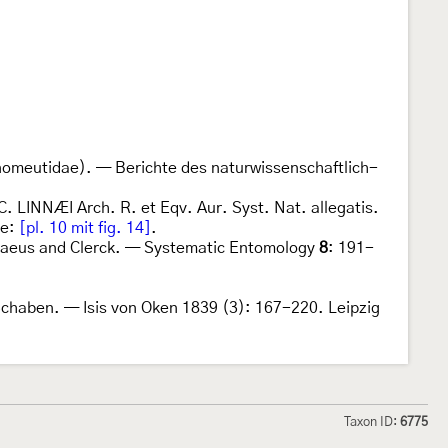
ponomeutidae). — Berichte des naturwissenschaftlich-
C. LINNÆI Arch. R. et Eqv. Aur. Syst. Nat. allegatis.
ce:
[pl. 10 mit fig. 14]
.
nnaeus and Clerck. — Systematic Entomology
8
: 191-
Schaben. — Isis von Oken 1839 (3): 167-220. Leipzig
Taxon ID:
6775