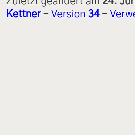
Zuletzt geändert am
24. Ju
Kettner
-
Version
34
-
Verw