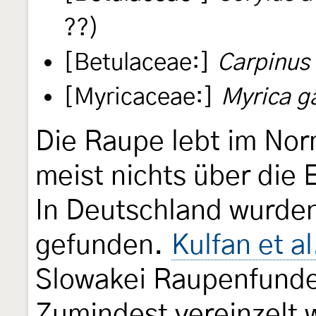
??)
[Betulaceae:]
Carpinus 
[Myricaceae:]
Myrica g
Die Raupe lebt im Nor
meist nichts über die 
In Deutschland wurde
gefunden.
Kulfan et a
Slowakei Raupenfund
Zumindest vereinzelt