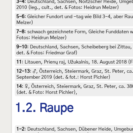
3-4
:
Deutschland, Sachsen, Noitzscher Heide, Umgebu
2010 (leg., cult., det. & Fotos: Heidrun Melzer)
5-6
:
Gleicher Fundort und -tag wie Bild 3-4, aber Raup
Melzer)
7-8
:
schwach gezeichnete Form, Gleiche Funddaten wie 
Fotos: Heidrun Melzer)
9-10
:
Deutschland, Sachsen, Scheibeberg bei Zittau, 
det. & Fotos: Friedmar Graf)
11
:
Litauen, Prienų raj, Užukalnis, 18. August 2018 (F
12-13
:
♂, Österreich, Steiermark, Graz, St. Peter, c
September 2019 (det. & fot.: Horst Pichler)
14
:
♀, Österreich, Steiermark, Graz, St. Peter, ca. 3
(det. & Foto: Horst Pichler),
1.2. Raupe
1-2
:
Deutschland, Sachsen, Dübener Heide, Umgebun