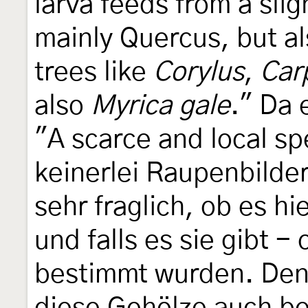
larva feeds from a slig
mainly Quercus, but a
trees like
Corylus
,
Car
also
Myrica gale
." Da 
"A scarce and local sp
keinerlei Raupenbilder
sehr fraglich, ob es hi
und falls es sie gibt -
bestimmt wurden. Den