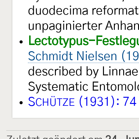
duodecima reformat
unpaginierter Anhan
Lectotypus-Festleg
Schmidt Nielsen (1
described by Linnae
Systematic Entomo
S
(1931): 74
CHÜTZE