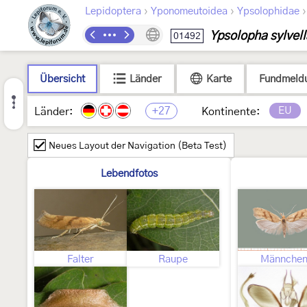
›
›
Lepidoptera
Yponomeutoidea
Ypsolophidae
Ypsolopha sylvell
01492
Übersicht
Länder
Karte
Fundmeld
+27
EU
Länder:
Kontinente:
Neues Layout der Navigation (Beta Test)
Lebendfotos
Falter
Raupe
Männche