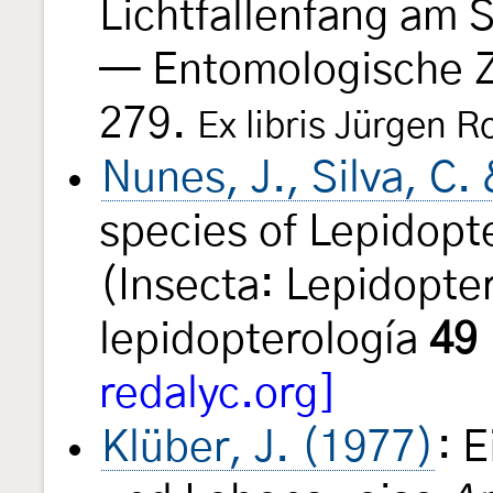
Lichtfallenfang am 
— Entomologische Z
279.
Ex libris Jürgen R
Nunes, J., Silva, C.
species of Lepidopt
(Insecta: Lepidopte
lepidopterología
49
redalyc.org]
Klüber, J. (1977)
: 