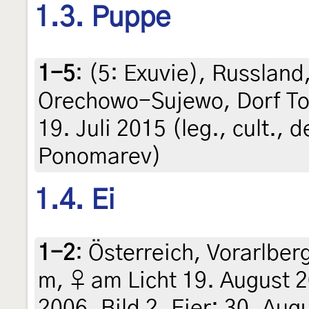
1.3. Puppe
1-5
: (5:
Exuvie
),
Russland,
Orechowo-Sujewo, Dorf Top
19. Juli 2015 (leg., cult., d
Ponomarev)
1.4. Ei
1-2
:
Österreich, Vorarlber
m, ♀ am Licht 19. August 20
2006, Bild 2, Eier: 30. Aug