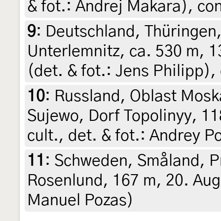
& fot.: Andrej Makara), con
9
:
Deutschland, Thüringen
Unterlemnitz, ca. 530 m, 1
(det. & fot.: Jens Philipp),
10
:
Russland, Oblast Mosk
Sujewo, Dorf Topolinyy, 118
cult., det. & fot.: Andrey 
11
:
Schweden, Småland, Pr
Rosenlund, 167 m, 20. Augu
Manuel Pozas)