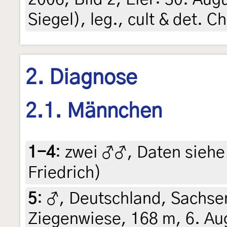
Siegel), leg., cult & det. C
2. Diagnose
2.1. Männchen
1-4
:
zwei ♂♂, Daten siehe E
Friedrich)
5
:
♂, Deutschland, Sachsen
Ziegenwiese, 168 m, 6. Aug