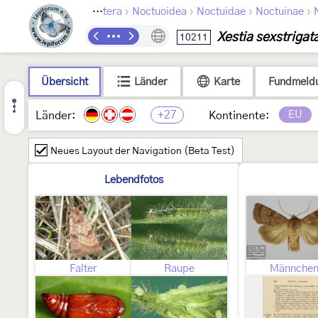
›
›
›
›
Lepidoptera
Noctuoidea
Noctuidae
Noctuinae
Xestia sexstrigat
10211
Übersicht
Länder
Karte
Fundmeld
+27
EU
Länder:
Kontinente:
Neues Layout der Navigation (Beta Test)
Lebendfotos
Falter
Raupe
Männche