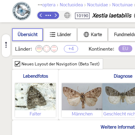
›
›
›
Lepidoptera
Noctuoidea
Noctuidae
Noctuinae
Xestia laetabilis
10190
Übersicht
Länder
Karte
Fundmeld
+4
EU
Länder:
Kontinente:
Neues Layout der Navigation (Beta Test)
Lebendfotos
Diagnose
Falter
Männchen
Weitere Informat