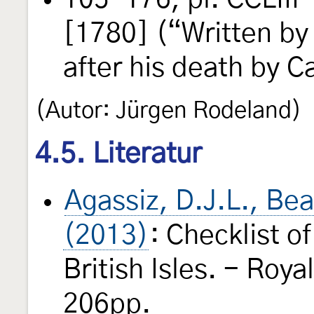
[1780] (“Written by
after his death by C
(Autor: Jürgen Rodeland)
4.5. Literatur
Agassiz, D.J.L., Be
(2013)
: Checklist o
British Isles. - Roy
206pp.