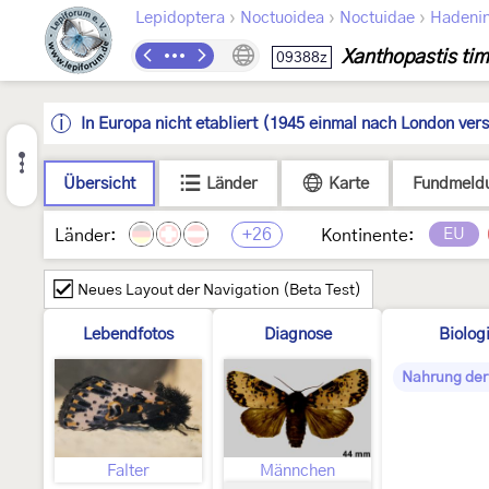
›
›
›
Lepidoptera
Noctuoidea
Noctuidae
Hadeni
Xanthopastis tim
09388z
In Europa nicht etabliert (1945 einmal nach London ver
Übersicht
Länder
Karte
Fundmeld
+26
EU
Länder:
Kontinente:
Neues Layout der Navigation (Beta Test)
Lebendfotos
Diagnose
Biolog
Nahrung der
Falter
Männchen