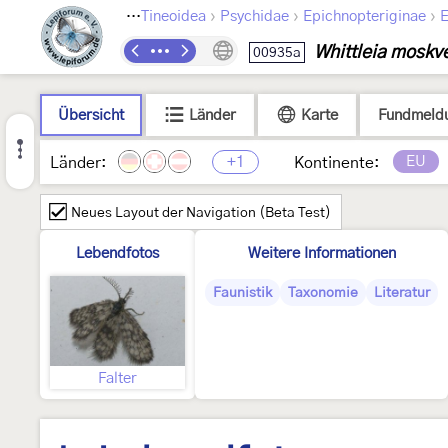
›
›
›
›
Lepidoptera
Tineoidea
Psychidae
Epichnopteriginae
E
Whittleia moskv
00935a
Übersicht
Länder
Karte
Fundmeld
+1
EU
Länder:
Kontinente:
Neues Layout der Navigation (Beta Test)
Lebendfotos
Weitere Informationen
Faunistik
Taxonomie
Literatur
Falter