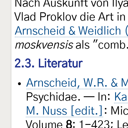
Nach Auskunft von Ily
Vlad Proklov die Art i
Arnscheid & Weidlich 
moskvensis
als "comb.
2.3. Literatur
Arnscheid, W.R. & M
Psychidae. — In:
Ka
M. Nuss [edit.]
: Mi
Volume
8
: 1-423; Le