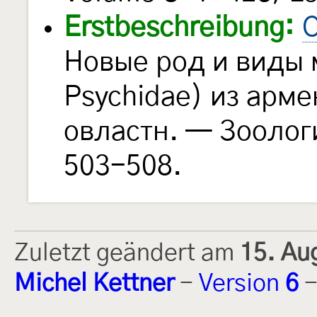
Erstbeschreibung:
С
Новые род и виды 
Psychidae) из арм
овластн. — Зооло
503-508.
Zuletzt geändert am
15. Au
Michel Kettner
-
Version
6