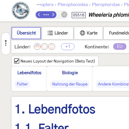
›
›
›
Lepidoptera
Pterophoroidea
Pterophoridae
Pt
Wheeleria phlomi
05516
Übersicht
Länder
Karte
Fundmeld
+1
EU
Länder:
Kontinente:
Neues Layout der Navigation (Beta Test)
Lebendfotos
Biologie
Falter
Nahrung der Raupe
Andere Kombina
1. Lebendfotos