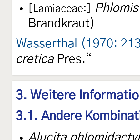
Phlomis 
[Lamiaceae:]
Brandkraut)
Wasserthal (1970: 21
cretica
Pres.“
3. Weitere Informati
3.1. Andere Kombinat
Alucita phlomidacty