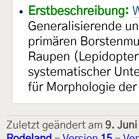
Erstbeschreibung:
W
Generalisierende un
primären Borstenmu
Raupen (Lepidoptera
systematischer Unte
für Morphologie der
Zuletzt geändert am
9. Jun
Rodeland
-
Version
15
-
Ver