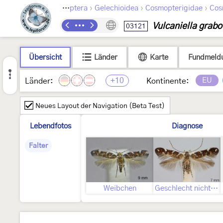
›
›
›
Lepidoptera
Gelechioidea
Cosmopterigidae
Cos
Vulcaniella grabo
03121
Übersicht
Länder
Karte
Fundmeld
+10
EU
Länder:
Kontinente:
Neues Layout der Navigation (Beta Test)
Lebendfotos
Diagnose
Falter
Weibchen
Geschlecht nicht bestimmt