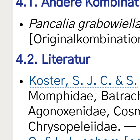
4.1. Andere Kombinat
Pancalia grabowiell
[Originalkombinatio
4.2. Literatur
Koster, S. J. C. & S.
Momphidae, Batrach
Agonoxenidae, Cosm
Chrysopeleiidae. — 