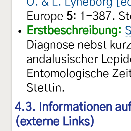
O. & L. Lyneborg [e
Europe
5
: 1-387. S
Erstbeschreibung:
S
Diagnose nebst kur
andalusischer Lepi
Entomologische Ze
Stettin.
4.3. Informationen au
(externe Links)