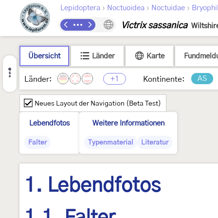
›
›
›
Lepidoptera
Noctuoidea
Noctuidae
Bryophi
Victrix sassanica
Wiltshir
Übersicht
Länder
Karte
Fundmeld
+1
AS
Länder:
Kontinente:
Neues Layout der Navigation (Beta Test)
Lebendfotos
Weitere Informationen
Falter
Typenmaterial
Literatur
1. Lebendfotos