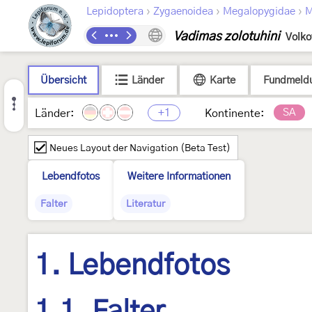
›
›
›
Lepidoptera
Zygaenoidea
Megalopygidae
M
Vadimas zolotuhini
Volko
Übersicht
Länder
Karte
Fundmeld
+1
SA
Länder:
Kontinente:
Neues Layout der Navigation (Beta Test)
Lebendfotos
Weitere Informationen
Falter
Literatur
1. Lebendfotos