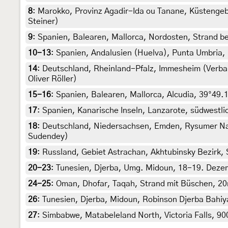
8
:
Marokko, Provinz Agadir-Ida ou Tanane, Küstengebie
Steiner)
9
:
Spanien, Balearen, Mallorca, Nordosten, Strand bei
10-13
:
Spanien, Andalusien (Huelva), Punta Umbria,
14
:
Deutschland, Rheinland-Pfalz, Immesheim (Verban
Oliver Röller)
15-16
:
Spanien, Balearen, Mallorca, Alcudia, 39°49.
17
:
Spanien, Kanarische Inseln, Lanzarote, südwestlic
18
:
Deutschland, Niedersachsen, Emden, Rysumer Nac
Sudendey)
19
:
Russland, Gebiet Astrachan, Akhtubinsky Bezirk,
20-23
:
Tunesien, Djerba, Umg. Midoun, 18-19. Dezemb
24-25
:
Oman, Dhofar, Taqah, Strand mit Büschen, 20m
26
:
Tunesien, Djerba, Midoun, Robinson Djerba Bahiya,
27
:
Simbabwe, Matabeleland North, Victoria Falls, 900