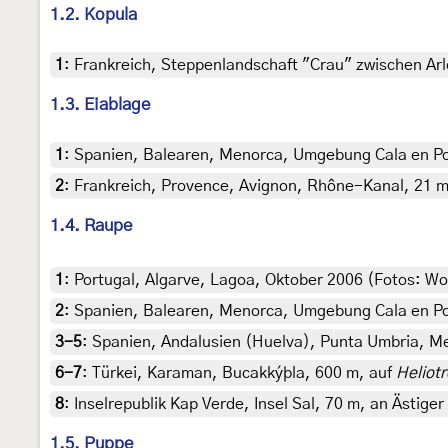
1.2. Kopula
1
:
Frankreich, Steppenlandschaft "Crau" zwischen Arle
1.3. Eiablage
1
:
Spanien, Balearen, Menorca, Umgebung Cala en Port
2
:
Frankreich, Provence, Avignon, Rhône-Kanal, 21 m, 
1.4. Raupe
1
:
Portugal, Algarve, Lagoa, Oktober 2006 (Fotos: W
2
:
Spanien, Balearen, Menorca, Umgebung Cala en Port
3-5
:
Spanien, Andalusien (Huelva), Punta Umbria, M
6-7
:
Türkei, Karaman, Bucakkýþla, 600 m, auf
Heliot
8
:
Inselrepublik Kap Verde, Insel Sal, 70 m, an Ästig
1.5. Puppe