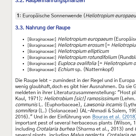
3.2. Raupennahrungspflanzen
1
:
Europäische Sonnenwende (
Heliotropium europae
3.3. Nahrung der Raupe
Heliotropium europaeum
(Europäis
[Boraginaceae:]
Heliotropium erosum
[=
Heliotropi
[Boraginaceae:]
Heliotropium ellipticum
[Boraginaceae:]
Heliotropium rotundifolium
(Rundbl
[Boraginaceae:]
Euploca ovalifolia
[=
Heliotropium o
[Boraginaceae:]
Echium
sp. (Natternkopf)
[Boraginaceae:]
Die Raupe lebt - zumindest in der Regel und in Europ
wenig glaubhaft,doch es gibt hier Ausnahmen. Da sie Ge
meldeten in ihrer Literaturzusammenstellung: "Host p
Kaul, 1971);
Heliotrobium [sic!] ramosissimum
(Lehm.
communis
L. (Euphorbaceae),
Lawsonia incamis
(Lyth
somnifera
(L.) (Solanaceae) (AL-Ahmadi & Salem, 19
2016)." Und in der Einführung von
Bouras et al. (2018
important pest of several herbaceous plants (Wilson, 
including
Crotalaria burhea
(Sharma et al., 2013) and
several plants, including
Malva neglecta
,
Crotalaria pe