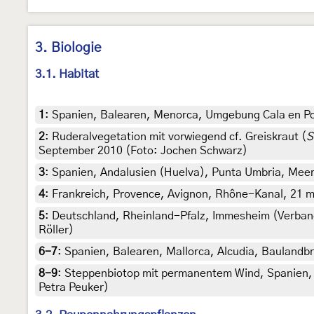
3. Biologie
3.1. Habitat
1
:
Spanien, Balearen, Menorca, Umgebung Cala en Por
2
:
Ruderalvegetation mit vorwiegend cf. Greiskraut (
S
September 2010 (Foto: Jochen Schwarz)
3
:
Spanien, Andalusien (Huelva), Punta Umbria, Mee
4
:
Frankreich, Provence, Avignon, Rhône-Kanal, 21 m,
5
:
Deutschland, Rheinland-Pfalz, Immesheim (Verband
Röller)
6-7
:
Spanien, Balearen, Mallorca, Alcudia, Baulandb
8-9
:
Steppenbiotop mit permanentem Wind, Spanien, K
Petra Peuker)