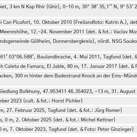
t, 3 km N Kap Rhir (Ghir), 0-10 m, 30° 38' 35,1'' N, 9° 53' 2
 Can Picafort, 10. Oktober 2010 (Freilandfoto: Katrin A.), de
 Meereshöhe, 12.-24. November 2011 (det. & fot.: Vaclav Ma
dsgemeinde Göllheim, Donnersbergkreis), nördl. NSG Saukopf
161’ 03°06.588’, Baulandbrache, 4. Mai 2011, Tagfund (det. 
h Caleta de Famara, El Jable, 80 m, 17. Januar 2017 (det. & F
ken, 300 m hinter dem Badestrand Knock an der Ems-Mündun
 Siedlung Bolkhuny, 47.953411 46.354023, -13 m, 31. August
er 2023 (cult. & fot.: Horst Pichler)
, 27. Februar 2025, Tagfund (det. & fot.: Jürg Romer)
 0 m, 2. Oktober 2025 (det. & fot.: Michel Kettner)
 m, 7. Oktober 2023, Tagfund (det. & Foto: Peter Ginzinger)