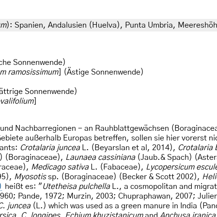
um
): Spanien, Andalusien (Huelva), Punta Umbria, Meereshö
che Sonnenwende)
um ramosissimum
] (Ästige Sonnenwende)
ättrige Sonnenwende)
valifolium
]
a und Nachbarregionen - an Rauhblattgewächsen (Boraginacea
biete außerhalb Europas betreffen, sollen sie hier vorerst nic
lants:
Crotalaria juncea
L. (Beyarslan et al, 2014),
Crotalaria 
) (Boraginaceae),
Launaea cassiniana
(Jaub.& Spach) (Aste
raceae),
Medicago sativa
L. (Fabaceae),
Lycopersicum escu
95),
Myosotis
sp. (Boraginaceae) (Becker & Scott 2002),
Heli
)
heißt es: "
Utetheisa pulchella
L., a cosmopolitan and migrat
1960; Pande, 1972; Murzin, 2003; Chupraphawan, 2007; Julien e
C. juncea
(L.) which was used as a green manure in India (Pand
rsica
,
C. longipes
,
Echium khuzistanicum
and
Anchusa iranica