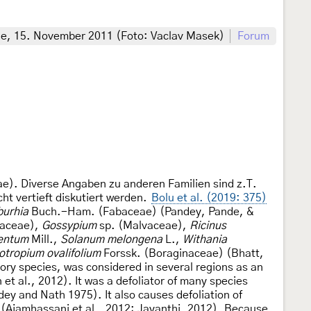
he, 15. November 2011 (Foto: Vaclav Masek)
Forum
e). Diverse Angaben zu anderen Familien sind z.T.
ht vertieft diskutiert werden.
Bolu et al. (2019: 375)
burhia
Buch.-Ham. (Fabaceae) (Pandey, Pande, &
raceae),
Gossypium
sp. (Malvaceae),
Ricinus
lentum
Mill.,
Solanum melongena
L.,
Withania
otropium ovalifolium
Forssk. (Boraginaceae) (Bhatt,
ory species, was considered in several regions as an
t al., 2012). It was a defoliator of many species
ey and Nath 1975). It also causes defoliation of
(Ajamhassani et al., 2012; Jayanthi, 2012). Because