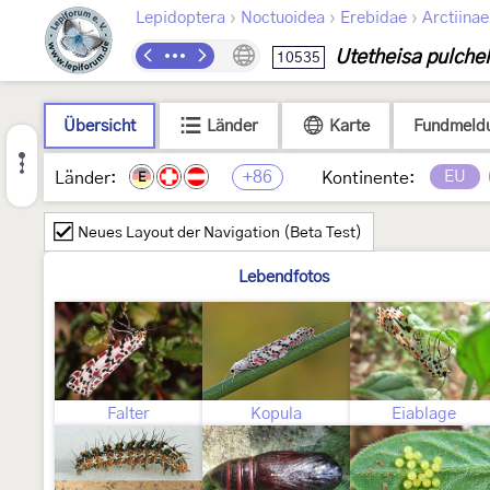
›
›
›
Lepidoptera
Noctuoidea
Erebidae
Arctiinae
Utetheisa pulchel
10535
Übersicht
Länder
Karte
Fundmeld
+86
EU
Länder:
Kontinente:
E
Neues Layout der Navigation (Beta Test)
Lebendfotos
Falter
Kopula
Eiablage