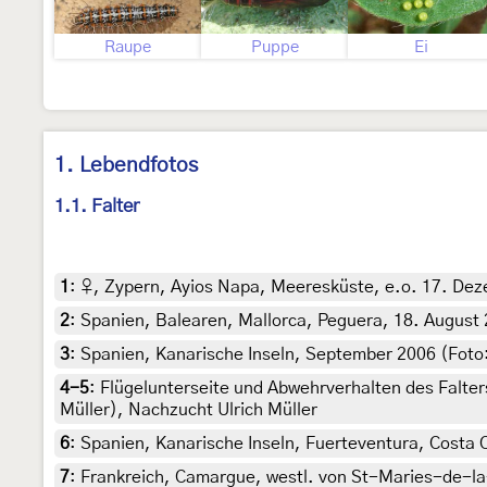
Raupe
Puppe
Ei
1. Lebendfotos
1.1. Falter
1
:
♀, Zypern, Ayios Napa, Meeresküste, e.o. 17. Deze
2
:
Spanien, Balearen, Mallorca, Peguera, 18. August 
3
:
Spanien, Kanarische Inseln, September 2006 (Foto
4-5
:
Flügelunterseite und Abwehrverhalten des Falter
Müller), Nachzucht Ulrich Müller
6
:
Spanien, Kanarische Inseln, Fuerteventura, Costa C
7
:
Frankreich, Camargue, westl. von St-Maries-de-la