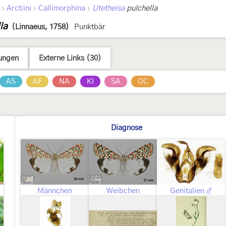
›
›
›
Arctiini
Callimorphina
Utetheisa
pulchella
la
(Linnaeus, 1758)
Punktbär
ungen
Externe Links (30)
AS
AF
NA
KI
SA
OC
Diagnose
Männchen
Weibchen
Genitalien ♂