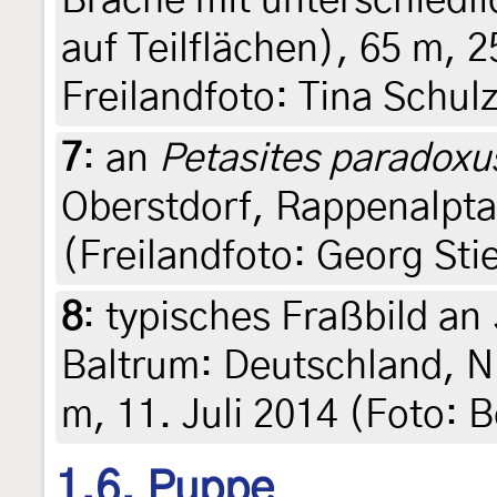
Brache mit unterschiedl
auf Teilflächen), 65 m, 
Freilandfoto: Tina Schul
7
:
an
Petasites paradoxu
Oberstdorf, Rappenalptal
(Freilandfoto: Georg Sti
8
:
typisches Fraßbild an
Baltrum: Deutschland, N
m, 11. Juli 2014 (Foto: 
1.6. Puppe