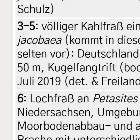
Schulz)
3-5
:
völliger Kahlfraß e
jacobaea
(kommt in dies
selten vor): Deutschlan
50 m, Kugelfangtrift (b
Juli 2019 (det. & Freilan
6
:
Lochfraß an
Petasites
Niedersachsen, Umgebu
Moorbodenabbau- und au