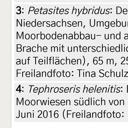
3
:
Petasites hybridus
: D
Niedersachsen, Umgebu
Moorbodenabbau- und au
Brache mit unterschiedl
auf Teilflächen), 65 m, 
Freilandfoto: Tina Schul
4
:
Tephroseris helenitis
:
Moorwiesen südlich von 
Juni 2016 (Freilandfoto: