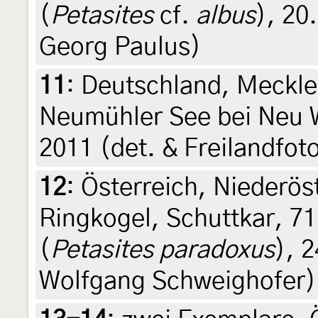
(
Petasites
cf.
albus
), 20
Georg Paulus)
11
:
Deutschland, Meckl
Neumühler See bei Neu
2011 (det. & Freilandfot
12
:
Österreich, Niederöst
Ringkogel, Schuttkar, 7
(
Petasites paradoxus
), 2
Wolfgang Schweighofer)