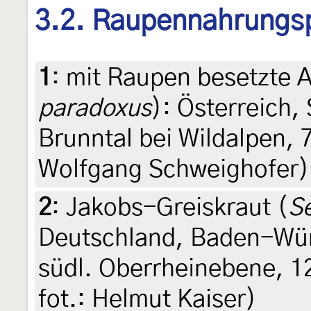
3.2. Raupennahrungs
1
:
mit Raupen besetzte 
paradoxus
): Österreich
Brunntal bei Wildalpen, 
Wolfgang Schweighofer)
2
:
Jakobs-Greiskraut (
S
Deutschland, Baden-Wür
südl. Oberrheinebene, 12
fot.: Helmut Kaiser)