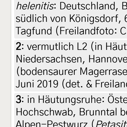
helenitis
: Deutschland, 
südlich von Königsdorf, 
Tagfund (Freilandfoto: 
2
:
vermutlich L2 (in Häu
Niedersachsen, Hannover
(bodensaurer Magerrase
Juni 2019 (det. & Freilan
3
:
in Häutungsruhe: Öste
Hochschwab, Brunntal be
Alpen-Pestwurz (
Petasi