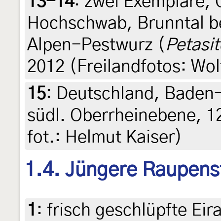
13-14
:
zwei Exemplare, Ö
Hochschwab, Brunntal be
Alpen-Pestwurz (
Petasi
2012 (Freilandfotos: Wo
15
:
Deutschland, Baden
südl. Oberrheinebene, 12
fot.: Helmut Kaiser)
1.4. Jüngere Raupens
1
:
frisch geschlüpfte Ei