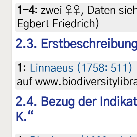
1-4
:
zwei ♀♀, Daten siehe
Egbert Friedrich)
2.3. Erstbeschreibun
1
:
Linnaeus (1758: 511)
auf www.biodiversitylibr
2.4. Bezug der Indikati
K.“