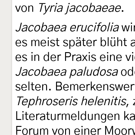
von
Tyria jacobaeae
.
Jacobaea erucifolia
wi
es meist später blüht 
es in der Praxis eine v
Jacobaea paludosa
od
selten. Bemerkenswert
Tephroseris helenitis
,
Literaturmeldungen ka
Forum von einer Moorw