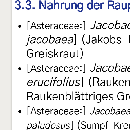
3.3. Nahrung der Rau
Jacobae
[Asteraceae:]
jacobaea
] (Jakobs-
Greiskraut)
Jacobae
[Asteraceae:]
erucifolius
] (Rauken
Raukenblättriges Gr
[Asteraceae:]
Jacobaea
paludosus
] (Sumpf-Kre