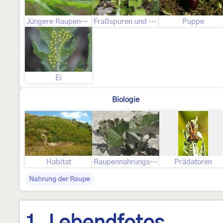
Jüngere Raupenstadien
Fraßspuren und Befallsbild
Puppe
Ei
Biologie
Habitat
Raupennahrungspflanzen
Prädatoren
Nahrung der Raupe