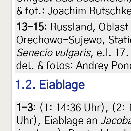
& fot.: Joachim Rutschk
13-15
:
Russland, Oblast
Orechowo-Sujewo, Stati
Senecio vulgaris
, e.l. 17
det. & fotos: Andrey Po
1.2. Eiablage
1-3
: (1:
14:36 Uhr
), (2:
Uhr
),
Eiablage an
Jacoba