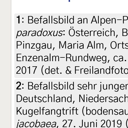
1
:
Befallsbild an Alpen-
paradoxus
: Österreich, 
Pinzgau, Maria Alm, Ortst
Enzenalm-Rundweg, ca. 1
2017 (det. & Freilandfo
2
:
Befallsbild sehr junge
Deutschland, Niedersac
Kugelfangtrift (bodensa
jacobaea
, 27. Juni 2019 