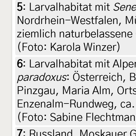
5
:
Larvalhabitat mit
Sene
Nordrhein-Westfalen, Mü
ziemlich naturbelassene 
(Foto: Karola Winzer)
6
:
Larvalhabitat mit Al
paradoxus
: Österreich, 
Pinzgau, Maria Alm, Ortst
Enzenalm-Rundweg, ca. 1
(Foto: Sabine Flechtma
7
:
Russland, Moskauer G