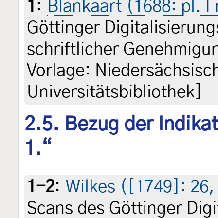
1
:
Blankaart (1688: pl. I 
Göttinger Digitalisieru
schriftlicher Genehmigun
Vorlage: Niedersächsisc
Universitätsbibliothek]
2.5. Bezug der Indikat
1.“
1-2
:
Wilkes ([1749]: 26, p
Scans des Göttinger Dig