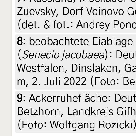
Zuevsky, Dorf Voinovo G
(det. & fot.: Andrey Po
8
:
beobachtete Eiablage
(
Senecio jacobaea
): Deu
Westfalen, Dinslaken, Ga
m, 2. Juli 2022 (Foto: B
9
:
Ackerruhefläche: Deu
Betzhorn, Landkreis Gifh
(Foto: Wolfgang Rozicki