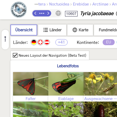
›
›
›
›
Lepidoptera
Noctuoidea
Erebidae
Arctiinae
Arc
Tyria jacobaeae
10607
Übersicht
Länder
Karte
Fundmeld
+41
EU
Länder:
Kontinente:
Neues Layout der Navigation (Beta Test)
Lebendfotos
Falter
Eiablage
Ausgewachsene Ra