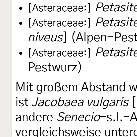
Petasit
[Asteraceae:]
Petasit
[Asteraceae:]
niveus
] (Alpen-Pes
Petasit
[Asteraceae:]
Pestwurz)
Mit großem Abstand wi
ist
Jacobaea vulgaris
andere
Senecio
-s.l.-
vergleichsweise unter