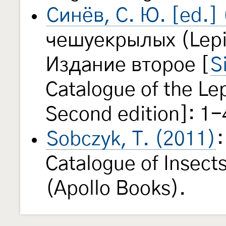
Синёв, С. Ю. [ed.]
чешуекрылых (Lepi
Издание второе [
S
Catalogue of the Le
Second edition]: 1-
Sobczyk, T. (2011)
Catalogue of Insect
(Apollo Books).