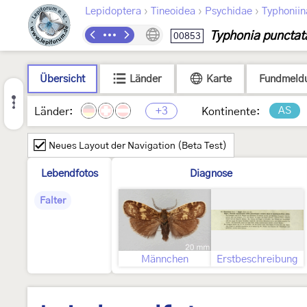
›
›
›
Lepidoptera
Tineoidea
Psychidae
Typhoniin
Typhonia punctat
00853
Übersicht
Länder
Karte
Fundmeld
+3
AS
Länder:
Kontinente:
Neues Layout der Navigation (Beta Test)
Lebendfotos
Diagnose
Falter
Männchen
Erstbeschreibung