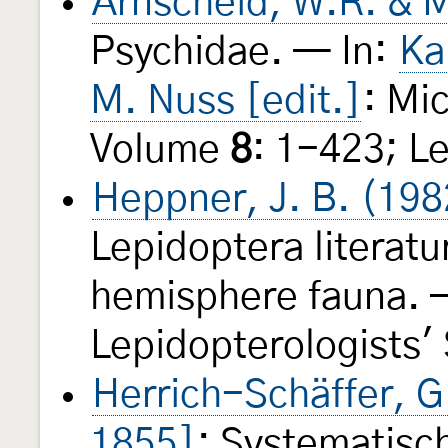
Arnscheid, W.R. & M
Psychidae. — In:
Ka
M. Nuss [edit.]
: Mi
Volume
8
: 1-423; Le
Heppner, J. B. (198
Lepidoptera literatu
hemisphere fauna. —
Lepidopterologists'
Herrich-Schäffer, G
1855]
: Systematisc