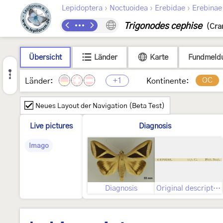
›
›
›
Lepidoptera
Noctuoidea
Erebidae
Erebinae
Trigonodes cephise
(Cra
Übersicht
Länder
Karte
Fundmeld
+1
OC
Länder:
Kontinente:
Neues Layout der Navigation (Beta Test)
Live pictures
Diagnosis
Imago
Diagnosis
Original description, figures indicates therein, and text to the figues