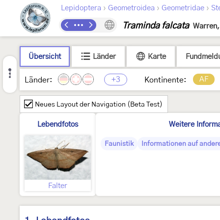
›
›
›
Lepidoptera
Geometroidea
Geometridae
St
Traminda falcata
Warren,
Übersicht
Länder
Karte
Fundmeld
+3
AF
Länder:
Kontinente:
Neues Layout der Navigation (Beta Test)
Lebendfotos
Weitere Inform
Faunistik
Informationen auf ander
Falter