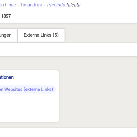
›
›
errhinae
Timandrini
Traminda
falcata
 1897
ungen
Externe Links (5)
ationen
en Websites (externe Links)