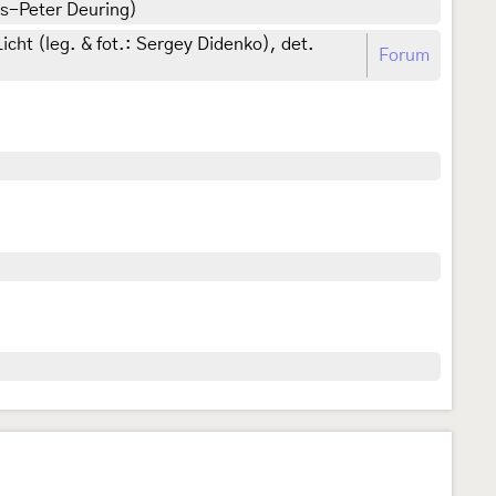
ns-Peter Deuring)
ht (leg. & fot.: Sergey Didenko), det.
Forum