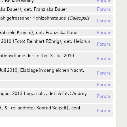
t. Renate Ridley
Forum
ka Bauer), det. Franziska Bauer
Forum
 kahlgefressener Hohlzahnstaude
(Galeopsis
Forum
Gabriele Krumm), det. Franziska Bauer
Forum
2010 (Foto: Reinhart Röhrig), det. Heidrun
Forum
ionsräume der Leitha, 3. Juli 2010
Forum
li 2010, Eiablage in der gleichen Nacht,
Forum
Forum
ugust 2013 (leg., cult., det. & fot.: Andrey
Forum
 & Freilandfoto: Konrad Seipelt), conf.
Forum