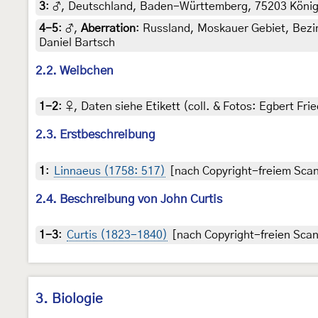
3
:
♂, Deutschland, Baden-Württemberg, 75203 Königsb
4-5
:
♂,
Aberration
: Russland, Moskauer Gebiet, Bezir
Daniel Bartsch
2.2. Weibchen
1-2
:
♀, Daten siehe Etikett (coll. & Fotos: Egbert Frie
2.3. Erstbeschreibung
1
:
Linnaeus (1758: 517)
[nach Copyright-freiem Scan 
2.4. Beschreibung von John Curtis
1-3
:
Curtis (1823-1840)
[nach Copyright-freien Scans
3. Biologie