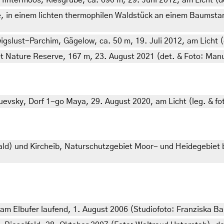
ntermoos, Kiesgrube, ca. 690 m, 29. Juni 2012, am Licht (de
in einem lichten thermophilen Waldstück an einem Baumstam
lust-Parchim, Gägelow, ca. 50 m, 19. Juli 2012, am Licht (d
 Nature Reserve, 167 m, 23. August 2021 (det. & Foto: Man
vsky, Dorf 1-go Maya, 29. August 2020, am Licht (leg. & fot
d) und Kircheib, Naturschutzgebiet Moor- und Heidegebiet be
 Elbufer laufend, 1. August 2006 (Studiofoto: Franziska Bau