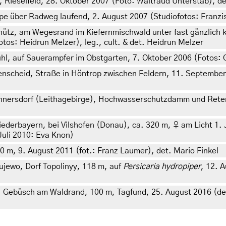
Rieselfeld, 28. Oktober 2007 (Foto: Waltraud Unterstab), de
 über Radweg laufend, 2. August 2007 (Studiofotos: Franzis
ütz, am Wegesrand im Kiefernmischwald unter fast gänzlich
tos: Heidrun Melzer), leg., cult. & det. Heidrun Melzer
, auf Sauerampfer im Obstgarten, 7. Oktober 2006 (Fotos: 
cheid, Straße in Höntrop zwischen Feldern, 11. September 
nnersdorf (Leithagebirge), Hochwasserschutzdamm und Retent
derbayern, bei Vilshofen (Donau), ca. 320 m, ♀ am Licht 1. Ju
Juli 2010: Eva Knon)
 m, 9. August 2011 (fot.: Franz Laumer), det. Mario Finkel
jewo, Dorf Topolinyy, 118 m, auf
Persicaria hydropiper
, 12. A
Gebüsch am Waldrand, 100 m, Tagfund, 25. August 2016 (det.