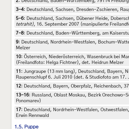
2
:
Deutschland, Baden-Württemberg, 79114 Freiburg, 
3-4
:
Deutschland, Sachsen, Dresden-Zschieren, Raupe
5-6
:
Deutschland, Sachsen, Dübener Heide, Dobersch
tetrahit)
, 16. September 2007 (manipulierte Freilandfo
7-8
:
Deutschland, Baden-Württemberg, am Kaiserstuhl
9
:
Deutschland, Nordrhein-Westfalen, Bochum-Wattens
Melzer
10
:
Österreich, Niederösterreich, Wasenbruck bei Ma
(Freilandfoto: Helga Fichtner), det. Heidrun Melzer
11
:
Jungraupe (13 mm lang), Deutschland, Bayern, Nie
Raupenschlupf 6. Juli 2010 (det. & Studiofoto am 17. 
12
:
Deutschland, Bayern, Oberpfalz, Reichenbach, 370
13-16
:
Russland, Oblast Moskau, Bezirk Orechowo-Su
Ponomarev)
17
:
Deutschland, Nordrhein-Westfalen, Ostwestfalen, 
Erwin Rennwald
1.5. Puppe