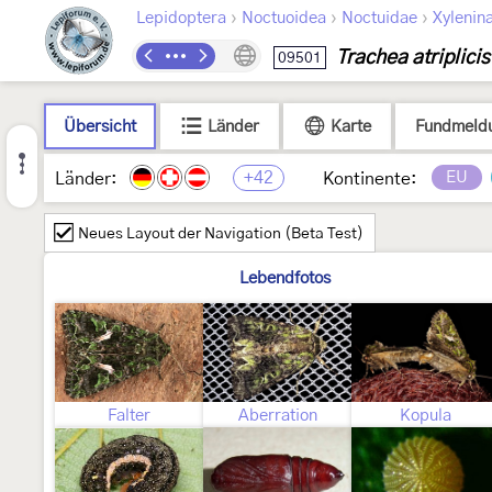
›
›
›
Lepidoptera
Noctuoidea
Noctuidae
Xylenin
Trachea atriplicis
09501
Übersicht
Länder
Karte
Fundmeld
+42
EU
Länder:
Kontinente:
Neues Layout der Navigation (Beta Test)
Lebendfotos
Falter
Aberration
Kopula