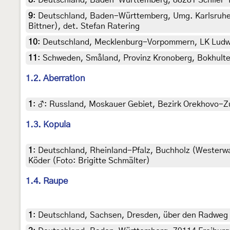
8
:
Deutschland, Baden-Württemberg, 88281 Schlier-Hi
9
:
Deutschland, Baden-Württemberg, Umg. Karlsruhe, 
Bittner), det. Stefan Ratering
10
:
Deutschland, Mecklenburg-Vorpommern, LK Ludwigs
11
:
Schweden, Småland, Provinz Kronoberg, Bokhultet
1.2. Aberration
1
:
♂: Russland, Moskauer Gebiet, Bezirk Orekhovo-Zue
1.3. Kopula
1
:
Deutschland, Rheinland-Pfalz, Buchholz (Westerwal
Köder (Foto: Brigitte Schmälter)
1.4. Raupe
1
:
Deutschland, Sachsen, Dresden, über den Radweg am