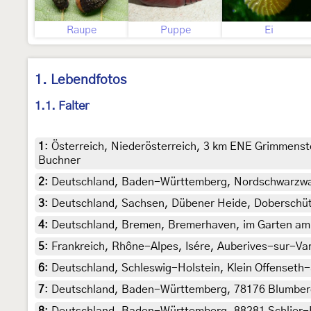
Raupe
Puppe
Ei
1. Lebendfotos
1.1. Falter
1
:
Österreich, Niederösterreich, 3 km ENE Grimmenste
Buchner
2
:
Deutschland, Baden-Württemberg, Nordschwarzwald,
3
:
Deutschland, Sachsen, Dübener Heide, Doberschütz
4
:
Deutschland, Bremen, Bremerhaven, im Garten am Li
5
:
Frankreich, Rhône-Alpes, Isére, Auberives-sur-Varéz
6
:
Deutschland, Schleswig-Holstein, Klein Offenseth-S
7
:
Deutschland, Baden-Württemberg, 78176 Blumberg, 