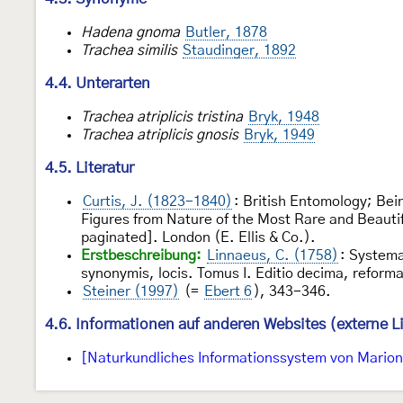
Hadena gnoma
Butler, 1878
Trachea similis
Staudinger, 1892
4.4. Unterarten
Trachea atriplicis tristina
Bryk, 1948
Trachea atriplicis gnosis
Bryk, 1949
4.5. Literatur
Curtis, J. (1823-1840)
: British Entomology; Bein
Figures from Nature of the Most Rare and Beautif
paginated]. London (E. Ellis & Co.).
Erstbeschreibung:
Linnaeus, C. (1758)
: Systema
synonymis, locis. Tomus I. Editio decima, reform
Steiner (1997)
(=
Ebert 6
), 343-346.
4.6. Informationen auf anderen Websites (externe L
[Naturkundliches Informationssystem von Marion 