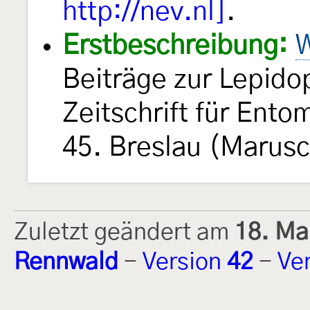
http://nev.nl]
.
Erstbeschreibung:
W
Beiträge zur Lepido
Zeitschrift für Ent
45. Breslau (Marusc
Zuletzt geändert am
18. Ma
Rennwald
-
Version
42
-
Ve