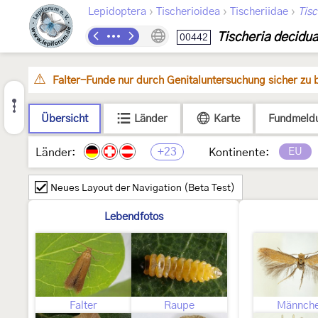
›
›
›
Lepidoptera
Tischerioidea
Tischeriidae
Tisc
Tischeria decidu
00442
Falter-Funde nur durch Genitaluntersuchung sicher zu
Übersicht
Länder
Karte
Fundmeld
+23
EU
Länder:
Kontinente:
Neues Layout der Navigation (Beta Test)
Lebendfotos
Falter
Raupe
Männch