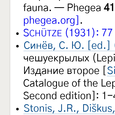
fauna. — Phegea
41
phegea.org]
.
S
(1931): 77
CHÜTZE
Синёв, С. Ю. [ed.]
чешуекрылых (Lepi
Издание второе [
S
Catalogue of the Le
Second edition]: 1-
Stonis, J.R., Diškus