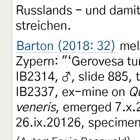
Russlands - und damit
streichen.
Barton (2018: 32)
meld
Zypern: "‘Gerovesa tu
IB2314, ♂, slide 885, 
IB2337, ex-mine on
Qu
veneris
, emerged 7.x.2
26.ix.20126, specimen 