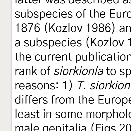
subspecies of the Eu
1876 (Kozlov 1986) an
a subspecies (Kozlov 1
the current publicatio
rank of
siorkionla
to sp
reasons: 1)
T. siorkion
differs from the Euro
least in some morpholo
male genitalia (Figs 2