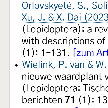
Orlovskyetė, S., Soli
Xu, J. & X. Dai (202
(Lepidoptera): a rev
with descriptions o
(1): 1–131.
[zum Ar
Wielink, P. van & W.
nieuwe waardplant 
(Lepidoptera: Tisch
berichten
71
(1): 1