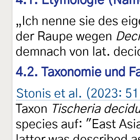
4.1. Etymologie (Nam
„Ich nenne sie des ei
der Raupe wegen
Dec
demnach von lat. deci
4.2. Taxonomie und Fa
Stonis et al. (2023: 51
Taxon
Tischeria decidu
species auf: "East As
latter was described a