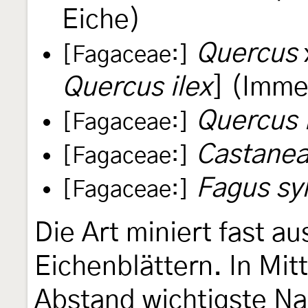
Eiche)
Quercus
[Fagaceae:]
Quercus ilex
] (Imme
Quercus i
[Fagaceae:]
Castanea
[Fagaceae:]
Fagus syl
[Fagaceae:]
Die Art miniert fast au
Eichenblättern. In Mi
Abstand wichtigste Nah