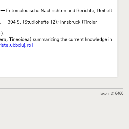
 — Entomologische Nachrichten und Berichte, Beiheft
 — 304 S. (Studiohefte 12); Innsbruck (Tiroler
r).
era, Tineoidea) summarizing the current knowledge in
ste.ubbcluj.ro]
Taxon ID:
6460