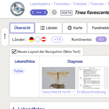
›
›
›
›
Lepidoptera
Tineoidea
Tineidae
Tineinae
T
Tinea flavescente
00676
Übersicht
Länder
Karte
Fundmeld
+14
EU
Länder:
Kontinente:
Neues Layout der Navigation (Beta Test)
Lebendfotos
Diagnose
Falter
Geschlecht nicht bestimmt
Erstbeschreibung