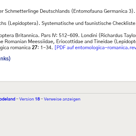
der Schmetterlinge Deutschlands (Entomofauna Germanica 3).
chs (Lepidoptera). Systematische und faunistische Checkliste.
optera Britannica. Pars IV: 512-609. Londini (Richardus Taylo
the Romanian Meessiidae, Eriocottidae and Tineidae (Lepidopt
ogica romanica
27
: 1-34.
[PDF auf entomologica-romanica.revi
inks)
odeland
-
Version
18
-
Verweise anzeigen