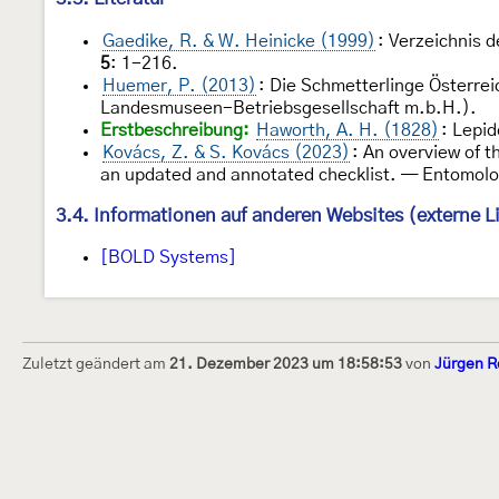
Gaedike, R. & W. Heinicke (1999)
: Verzeichnis 
5
: 1-216.
Huemer, P. (2013)
: Die Schmetterlinge Österrei
Landesmuseen-Betriebsgesellschaft m.b.H.).
Erstbeschreibung:
Haworth, A. H. (1828)
: Lepid
Kovács, Z. & S. Kovács (2023)
: An overview of 
an updated and annotated checklist. — Entomol
3.4. Informationen auf anderen Websites (externe L
[BOLD Systems]
Zuletzt geändert am
21. Dezember 2023 um 18:58:53
von
Jürgen R