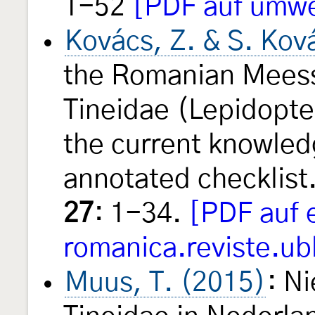
1-52
[PDF auf umw
Kovács, Z. & S. Kov
the Romanian Meessi
Tineidae (Lepidopte
the current knowled
annotated checklis
27
: 1-34.
[PDF auf 
romanica.reviste.ub
Muus, T. (2015)
: N