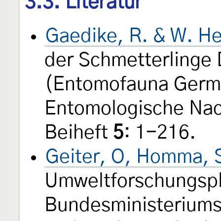
3.3. Literatur
Gaedike, R. & W. He
der Schmetterlinge
(Entomofauna Germ
Entomologische Nac
Beiheft
5
: 1-216.
Geiter, O, Homma, S
Umweltforschungsp
Bundesministeriums