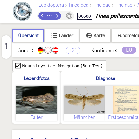
›
›
›
›
Lepidoptera
Tineoidea
Tineidae
Tineinae
T
Tinea pallescente
00680
Übersicht
Länder
Karte
Fundmeld
+21
EU
Länder:
Kontinente:
Neues Layout der Navigation (Beta Test)
Lebendfotos
Diagnose
Falter
Männchen
Erstbeschreib