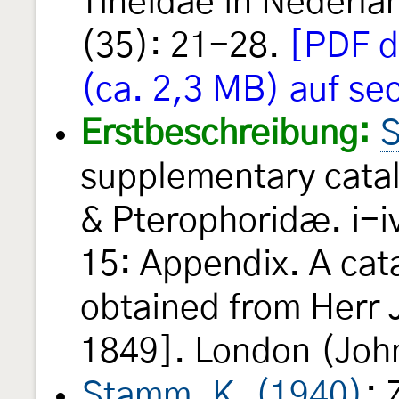
Tineidae in Nederla
(35): 21-28.
[PDF d
(ca. 2,3 MB) auf se
Erstbeschreibung:
S
supplementary catal
& Pterophoridæ. i-iv
15: Appendix. A cat
obtained from Herr 
1849]. London (John
Stamm, K. (1940)
: 