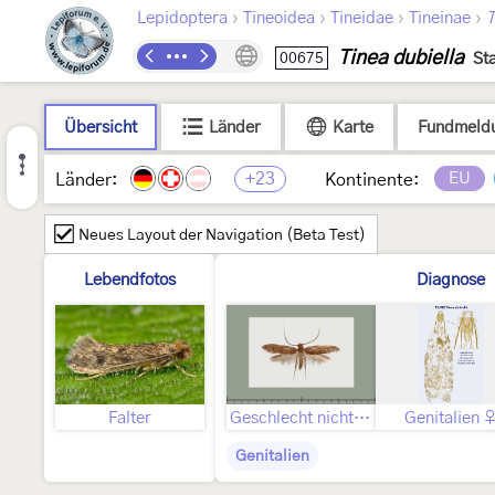
›
›
›
›
Lepidoptera
Tineoidea
Tineidae
Tineinae
T
Tinea dubiella
00675
St
Übersicht
Länder
Karte
Fundmeld
+23
EU
Länder:
Kontinente:
Neues Layout der Navigation (Beta Test)
Lebendfotos
Diagnose
Falter
Geschlecht nicht bestimmt
Genitalien 
Genitalien