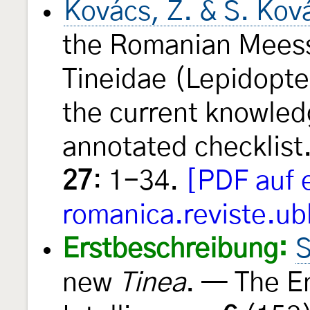
Kovács, Z. & S. Kov
the Romanian Meessi
Tineidae (Lepidopte
the current knowled
annotated checklis
27
: 1-34.
[PDF auf 
romanica.reviste.ub
Erstbeschreibung:
S
new
Tinea
. — The E