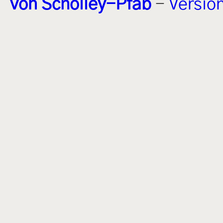
von Scholley-Pfab
-
Versio