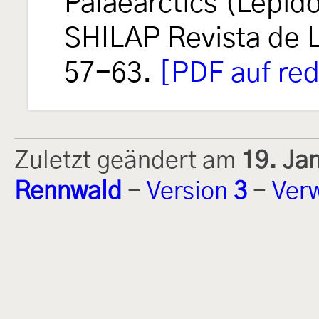
Palaearctics (Lepid
SHILAP Revista de 
57-63.
[PDF auf red
Zuletzt geändert am
19. Ja
Rennwald
-
Version
3
-
Ver