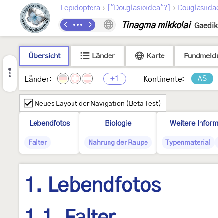
›
›
Lepidoptera
["Douglasioidea"?]
Douglasiida
Tinagma mikkolai
Gaedik
Übersicht
Länder
Karte
Fundmeld
+1
AS
Länder:
Kontinente:
Neues Layout der Navigation (Beta Test)
Lebendfotos
Biologie
Weitere Inform
Falter
Nahrung der Raupe
Typenmaterial
1. Lebendfotos