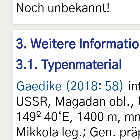
Noch unbekannt!
3. Weitere Informati
3.1. Typenmaterial
Gaedike (2018: 58)
in
USSR, Magadan obl., U
149º 40‘E, 1400 m, mn
Mikkola leg.; Gen. prä