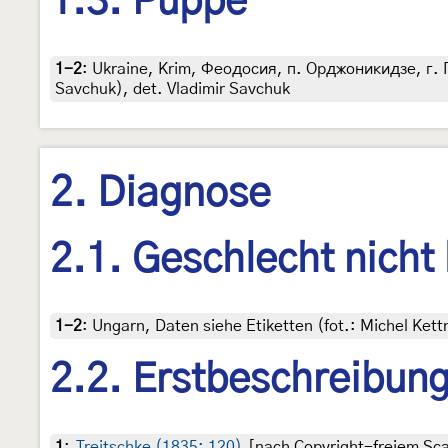
1.3. Puppe
1-2
:
Ukraine, Krim, Феодосия, п. Орджоникидзе, г. Про
Savchuk), det. Vladimir Savchuk
2. Diagnose
2.1. Geschlecht nicht
1-2
:
Ungarn, Daten siehe Etiketten (fot.: Michel Ke
2.2. Erstbeschreibun
1
:
Treitschke (1835: 120)
[nach Copyright-freiem Scan