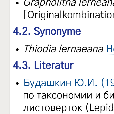
Grapholitha lernean
[Originalkombinatio
4.2. Synonyme
Thiodia lernaeana
H
4.3. Literatur
Будашкин Ю.И. (1
по таксономии и б
листоверток (Lepido