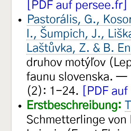
[PDF auf persee.fr]
Pastorális, G., Kosor
I., Šumpich, J., Lišk
Laštůvka, Z. & B. E
druhov motýľov (Lep
faunu slovenska. —
(2): 1-24.
[PDF auf
Erstbeschreibung:
T
Schmetterlinge von