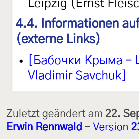
Leipzig (Ernst Fleis
4.4. Informationen au
(externe Links)
[Бабочки Крыма – L
Vladimir Savchuk]
Zuletzt geändert am
22. Se
Erwin Rennwald
-
Version
2