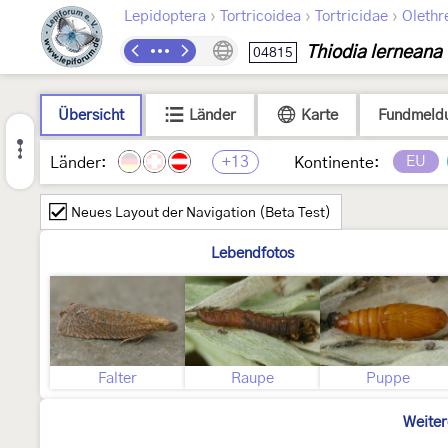
›
›
›
Lepidoptera
Tortricoidea
Tortricidae
Olethr
Thiodia lerneana
04815
Übersicht
Länder
Karte
Fundmeld
+13
EU
Länder:
Kontinente:
Neues Layout der Navigation (Beta Test)
Lebendfotos
Falter
Raupe
Puppe
Weiter