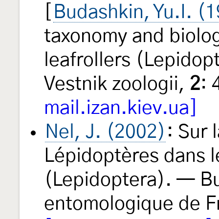
[
Budashkin, Yu.I. (
taxonomy and biolog
leafrollers (Lepidop
Vestnik zoologii,
2
:
mail.izan.kiev.ua]
Nel, J. (2002)
: Sur 
Lépidoptères dans l
(Lepidoptera). — Bul
entomologique de 