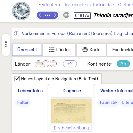
›
›
›
Lepidoptera
Tortricoidea
Tortricidae
Olethre
Thiodia caradja
04817a
Vorkommen in Europa (Rumänien: Dobrogea) fraglich un
Übersicht
Länder
Karte
Fundmeld
+2
AS
Länder:
Kontinente:
Neues Layout der Navigation (Beta Test)
Lebendfotos
Diagnose
Weitere Informa
Falter
Faunistik
Liter
Erstbeschreibung