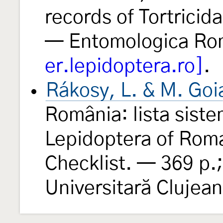
records of Tortricid
— Entomologica Ro
er.lepidoptera.ro]
.
Rákosy, L. & M. Goi
România: lista sistem
Lepidoptera of Roman
Checklist. — 369 p.
Universitară Clujean