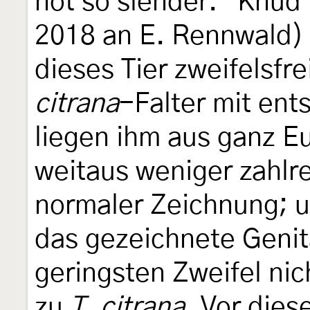
not so slender." Knud
2018 an E. Rennwald) t
dieses Tier zweifelsfre
citrana
-Falter mit en
liegen ihm aus ganz E
weitaus weniger zahlre
normaler Zeichnung; u
das gezeichnete Genit
geringsten Zweifel nic
zu
T. citrana
. Vor dies