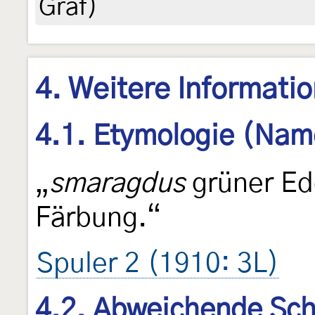
Graf)
4. Weitere Informati
4.1. Etymologie (Nam
„
smaragdus
grüner Ed
Färbung.“
Spuler 2 (1910: 3L)
4.2. Abweichende Sch