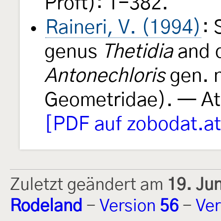
Proft): 1-382.
Raineri, V. (1994)
: 
genus
Thetidia
and d
Antonechloris
gen. n
Geometridae). — At
[PDF auf zobodat.at
Zuletzt geändert am
19. Ju
Rodeland
-
Version
56
-
Ver