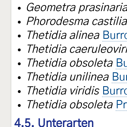
Geometra prasinari
Phorodesma castilia
Thetidia alinea
Burr
Thetidia caeruleovir
Thetidia obsoleta
Bu
Thetidia unilinea
Bu
Thetidia viridis
Burr
Thetidia obsoleta
Pr
4.5. Unterarten