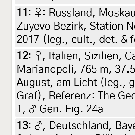
11
:
♀: Russland, Moskau
Zuyevo Bezirk, Station Ne
2017 (leg., cult., det. 
12
:
♀, Italien, Sizilien,
Marianopoli, 765 m, 37.
August, am Licht (leg., g
Graf), Referenz: The Ge
1, ♂ Gen. Fig. 24a
13
:
♂, Deutschland, Bay