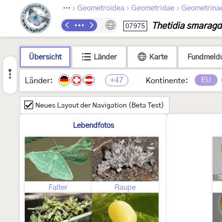
›
›
›
Lepidoptera
Geometroidea
Geometridae
Geometrina
Thetidia smaragd
07975
Übersicht
Länder
Karte
Fundmeld
+47
EU
Länder:
Kontinente:
Neues Layout der Navigation (Beta Test)
Lebendfotos
Falter
Raupe