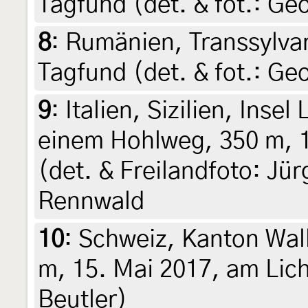
Tagfund (det. & fot.: Ge
8
:
Rumänien, Transsylvan
Tagfund (det. & fot.: Ge
9
:
Italien, Sizilien, Insel
einem Hohlweg, 350 m, 1
(det. & Freilandfoto: Jü
Rennwald
10
:
Schweiz, Kanton Wall
m, 15. Mai 2017, am Lich
Beutler)