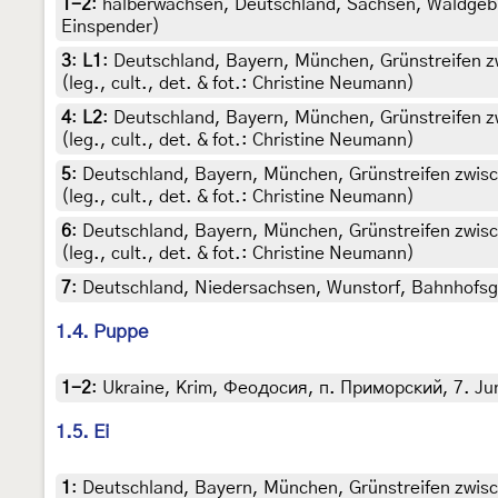
1-2
:
halberwachsen, Deutschland, Sachsen, Waldgebiet 
Einspender)
3
:
L1
: Deutschland, Bayern, München, Grünstreifen z
(leg., cult., det. & fot.: Christine Neumann)
4
:
L2
: Deutschland, Bayern, München, Grünstreifen z
(leg., cult., det. & fot.: Christine Neumann)
5
:
Deutschland, Bayern, München, Grünstreifen zwisc
(leg., cult., det. & fot.: Christine Neumann)
6
:
Deutschland, Bayern, München, Grünstreifen zwisc
(leg., cult., det. & fot.: Christine Neumann)
7
:
Deutschland, Niedersachsen, Wunstorf, Bahnhofsg
1.4. Puppe
1-2
:
Ukraine, Krim, Феодосия, п. Приморский, 7. Juni 
1.5. Ei
1
:
Deutschland, Bayern, München, Grünstreifen zwisc