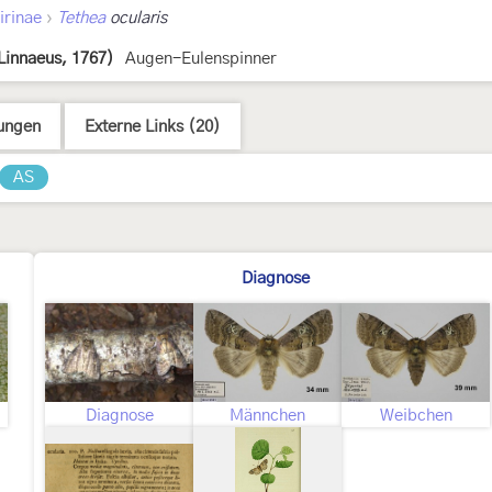
›
irinae
Tethea
ocularis
Linnaeus, 1767)
Augen-Eulenspinner
ungen
Externe Links (20)
AS
Diagnose
Diagnose
Männchen
Weibchen