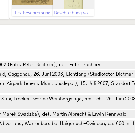
Erstbeschreibung
Beschreibung von John Curtis als Tethea octogena
002 (Foto: Peter Buchner), det. Peter Buchner
 Gaggenau, 26. Juni 2006, Lichtfang (Studiofoto: Dietmar L
-Airpark (ehem. Munitionsdepot), 15. Juli 2007, Standort T
 Stux, trocken-warme Weinbergslage, am Licht, 26. Juni 2008
to: Marek Swadzba), det. Martin Albrecht & Erwin Rennwald
bvorland, Warrenberg bei Haigerloch-Owingen, ca. 600 m, 12