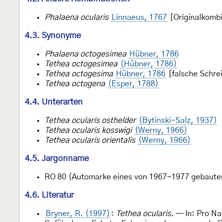
Phalaena ocularis
Linnaeus, 1767
[Originalkombi
4.3. Synonyme
Phalaena octogesimea
Hübner, 1786
Tethea octogesimea
(Hübner, 1786)
Tethea octogesima
Hübner, 1786
[falsche Schre
Tethea octogena
(Esper, 1788)
4.4. Unterarten
Tethea ocularis osthelder
(Bytinski-Salz, 1937)
Tethea ocularis kosswigi
(Werny, 1966)
Tethea ocularis orientalis
(Werny, 1966)
4.5. Jargonname
RO 80 (Automarke eines von 1967-1977 gebaute
4.6. Literatur
Bryner, R. (1997)
:
Tethea ocularis
. — In: Pro N