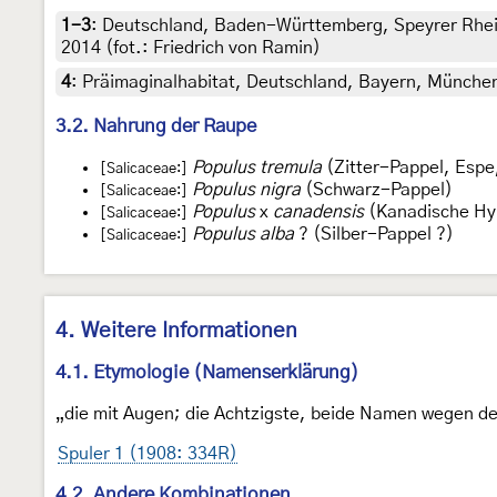
1-3
:
Deutschland, Baden-Württemberg, Speyrer Rhein
2014 (fot.: Friedrich von Ramin)
4
:
Präimaginalhabitat, Deutschland, Bayern, München,
3.2. Nahrung der Raupe
Populus tremula
(Zitter-Pappel, Espe
[Salicaceae:]
Populus nigra
(Schwarz-Pappel)
[Salicaceae:]
Populus
x
canadensis
(Kanadische Hy
[Salicaceae:]
Populus alba
? (Silber-Pappel ?)
[Salicaceae:]
4. Weitere Informationen
4.1. Etymologie (Namenserklärung)
„die mit Augen; die Achtzigste, beide Namen wegen d
Spuler 1 (1908: 334R)
4.2. Andere Kombinationen