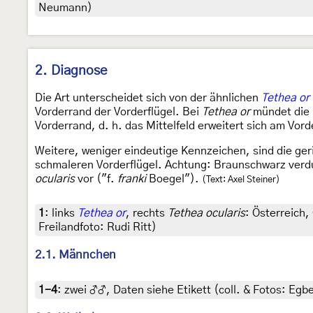
Neumann)
2. Diagnose
Die Art unterscheidet sich von der ähnlichen
Tethea or
Vorderrand der Vorderflügel. Bei
Tethea or
mündet die i
Vorderrand, d. h. das Mittelfeld erweitert sich am Vord
Weitere, weniger eindeutige Kennzeichen, sind die geri
schmaleren Vorderflügel. Achtung: Braunschwarz verdu
ocularis
vor ("f.
franki
Boegel").
(Text: Axel Steiner)
1
:
links
Tethea or
, rechts
Tethea ocularis
: Österreich
Freilandfoto: Rudi Ritt)
2.1. Männchen
1-4
:
zwei ♂♂, Daten siehe Etikett (coll. & Fotos: Egbe