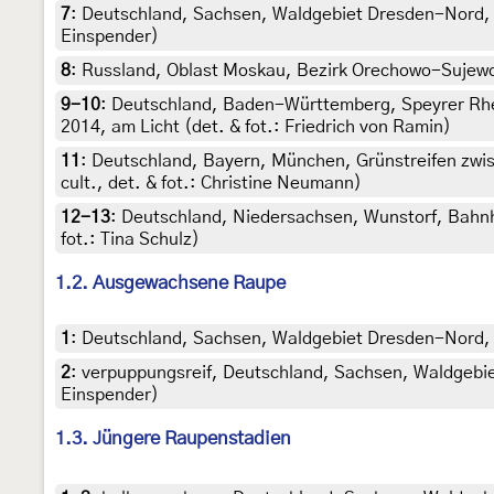
7
:
Deutschland, Sachsen, Waldgebiet Dresden-Nord, Rau
Einspender)
8
:
Russland, Oblast Moskau, Bezirk Orechowo-Sujewo,
9-10
:
Deutschland, Baden-Württemberg, Speyrer Rhei
2014, am Licht (det. & fot.: Friedrich von Ramin)
11
:
Deutschland, Bayern, München, Grünstreifen zwisc
cult., det. & fot.: Christine Neumann)
12-13
:
Deutschland, Niedersachsen, Wunstorf, Bahnh
fot.: Tina Schulz)
1.2. Ausgewachsene Raupe
1
:
Deutschland, Sachsen, Waldgebiet Dresden-Nord, an P
2
:
verpuppungsreif, Deutschland, Sachsen, Waldgebiet D
Einspender)
1.3. Jüngere Raupenstadien