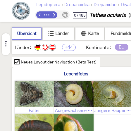
›
›
›
Lepidoptera
Drepanoidea
Drepanidae
Thyat
Tethea ocularis
07485
(
Übersicht
Länder
Karte
Fundmeld
+44
EU
Länder:
Kontinente:
Neues Layout der Navigation (Beta Test)
Lebendfotos
Falter
Ausgewachsene Raupe
Jüngere Raupenstadien