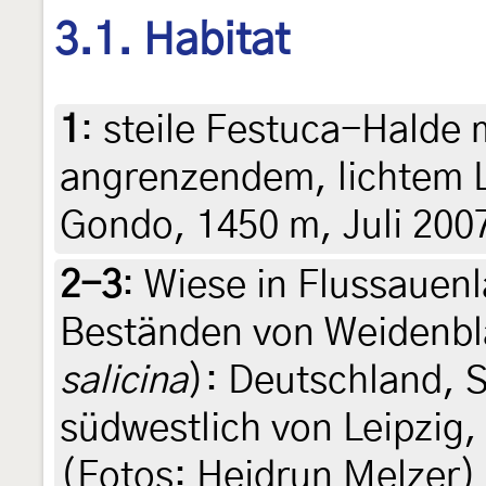
3.1. Habitat
1
:
steile Festuca-Halde
angrenzendem, lichtem L
Gondo, 1450 m, Juli 200
2-3
:
Wiese in Flussauen
Beständen von Weidenblä
salicina
): Deutschland, 
südwestlich von Leipzig,
(Fotos: Heidrun Melzer)