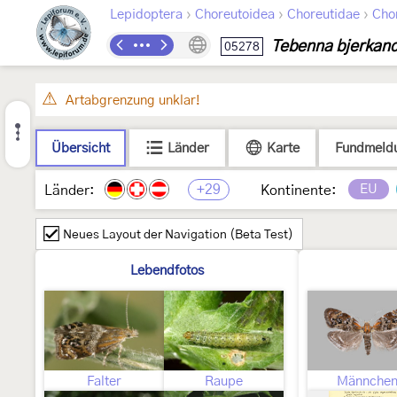
›
›
›
Lepidoptera
Choreutoidea
Choreutidae
Cho
Tebenna bjerkand
05278
Artabgrenzung unklar!
Übersicht
Länder
Karte
Fundmeld
+29
EU
Länder:
Kontinente:
Neues Layout der Navigation (Beta Test)
Lebendfotos
Falter
Raupe
Männche