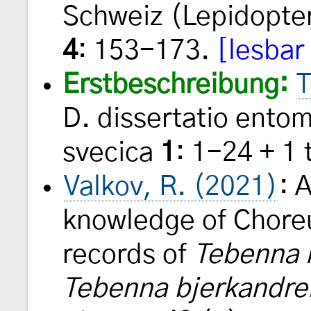
Schweiz (Lepidopte
4
: 153-173.
[lesbar
Erstbeschreibung:
T
D. dissertatio entom
svecica
1
: 1-24 + 1
Valkov, R. (2021)
: 
knowledge of Choreut
records of
Tebenna 
Tebenna bjerkandrel