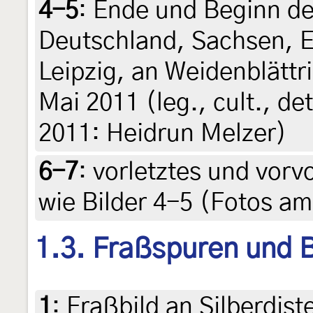
4-5
:
Ende und Beginn de
Deutschland, Sachsen, E
Leipzig, an Weidenblättr
Mai 2011 (leg., cult., de
2011: Heidrun Melzer)
6-7
:
vorletztes und vorv
wie Bilder 4-5 (Fotos am
1.3. Fraßspuren und B
1
:
Fraßbild an Silberdiste