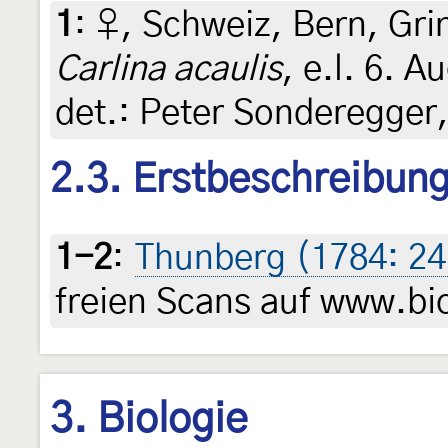
1
:
♀, Schweiz, Bern, Gri
Carlina acaulis
, e.l. 6. A
det.: Peter Sonderegger,
2.3. Erstbeschreibun
1-2
:
Thunberg (1784: 24 
freien Scans auf www.bio
3. Biologie