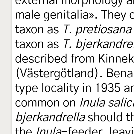
external morphology an
male genitalia». They 
taxon as
T. pretiosana
taxon as
T. bjerkandre
described from Kinne
(Västergötland). Bena
type locality in 1935 a
common on
Inula salic
bjerkandrella
should th
the
Inula
-feeder, leavi