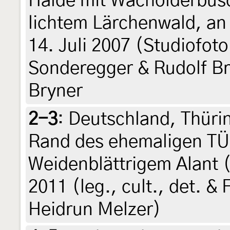
Halde mit Wacholderbü
lichtem Lärchenwald, an S
14. Juli 2007 (Studiofoto
Sonderegger & Rudolf Bry
Bryner
2-3
:
Deutschland, Thüri
Rand des ehemaligen TÜ
Weidenblättrigem Alant 
2011 (leg., cult., det. &
Heidrun Melzer)