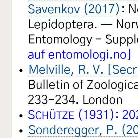
Savenkov (2017)
: N
Lepidoptera. — Nor
Entomology - Supp
auf entomologi.no]
Melville, R. V. [Sec
Bulletin of Zoologi
233-234. London
S
(1931): 20
CHÜTZE
Sonderegger, P. (2