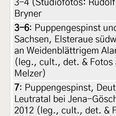
3-4 (Studiofotos: Rudolf 
Bryner
3-6
:
Puppengespinst un
Sachsen, Elsteraue südw
an Weidenblättrigem Ala
(leg., cult., det. & Foto
Melzer)
7
:
Puppengespinst, Deut
Leutratal bei Jena-Gösc
2012 (leg., cult., det. &