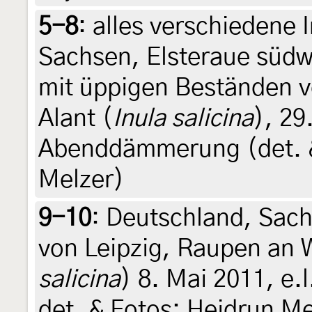
5-8
:
alles verschiedene 
Sachsen, Elsteraue südwe
mit üppigen Beständen 
Alant (
Inula salicina
), 29
Abenddämmerung (det. &
Melzer)
9-10
:
Deutschland, Sach
von Leipzig, Raupen an 
salicina
) 8. Mai 2011, e.l
det. & Fotos: Heidrun Me