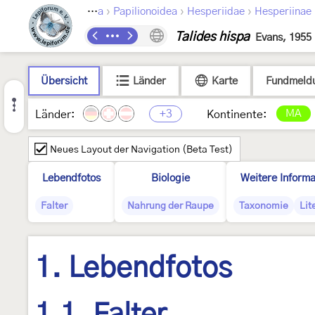
›
›
›
Lepidoptera
Papilionoidea
Hesperiidae
Hesperiinae
Talides hispa
Evans, 1955
Übersicht
Länder
Karte
Fundmeld
+3
MA
Länder:
Kontinente:
Neues Layout der Navigation (Beta Test)
Lebendfotos
Biologie
Weitere Informa
Falter
Nahrung der Raupe
Taxonomie
Lit
1. Lebendfotos