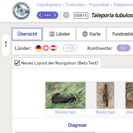
›
›
›
Lepidoptera
Tineoidea
Psychidae
Taleporii
Taleporia tubulos
00815
Übersicht
Länder
Karte
Fundmeld
+33
EU
Länder:
Kontinente:
Neues Layout der Navigation (Beta Test)
Männchen
Weibchen
Diagnose