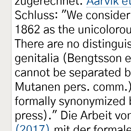
zugerechnet.
Aarvik e
Schluss: "We conside
1862 as the unicoloro
There are no distingui
genitalia (Bengtsson e
cannot be separated 
Mutanen pers. comm.).
formally synonymized 
press)." Die Arbeit vo
(2017)
mit der formal