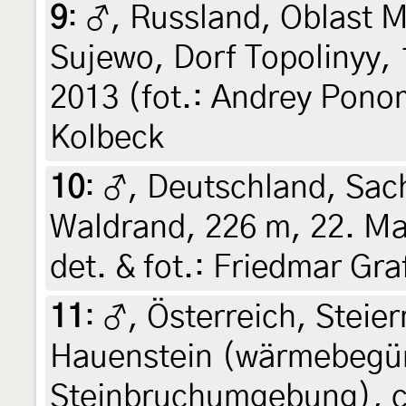
9
:
♂, Russland, Oblast 
Sujewo, Dorf Topolinyy, 
2013 (fot.: Andrey Pono
Kolbeck
10
:
♂, Deutschland, Sac
Waldrand, 226 m, 22. Mai
det. & fot.: Friedmar Gra
11
:
♂, Österreich, Steier
Hauenstein (wärmebegün
Steinbruchumgebung), c