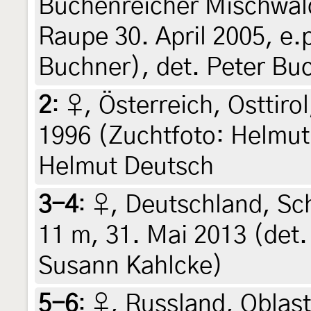
Buchenreicher Mischwald
Raupe 30. April 2005, e.
Buchner), det. Peter Bu
2
:
♀, Österreich, Osttiro
1996 (Zuchtfoto: Helmut 
Helmut Deutsch
3-4
:
♀, Deutschland, Sch
11 m, 31. Mai 2013 (det
Susann Kahlcke)
5-6
:
♀, Russland, Oblas