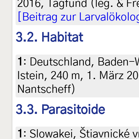
2016, Tagfund (leg. & Fr
[Beitrag zur Larvalökolo
3.2. Habitat
1
:
Deutschland, Baden-
Istein, 240 m, 1. März 20
Nantscheff)
3.3. Parasitoide
1
:
Slowakei, Štiavnické v