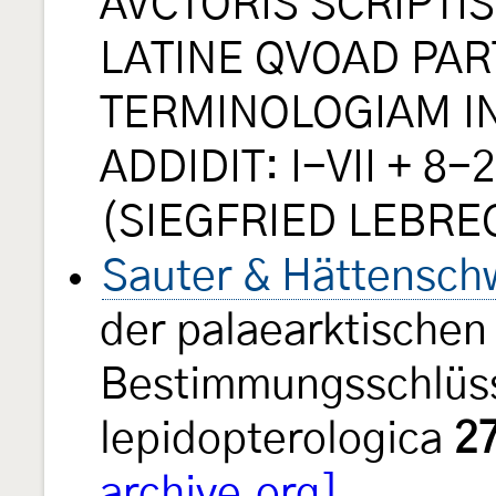
AVCTORIS SCRIPTIS
LATINE QVOAD PAR
TERMINOLOGIAM I
ADDIDIT: I-VII + 8-
(SIEGFRIED LEBRE
Sauter & Hättenschw
der palaearktischen 
Bestimmungsschlüss
lepidopterologica
2
archive.org]
.