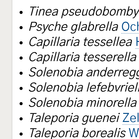
Tinea pseudobomby
Psyche glabrella
Oc
Capillaria tessellea
Capillaria tesserella
Solenobia anderregg
Solenobia lefebvriel
Solenobia minorella
Taleporia guenei
Zel
Taleporia borealis
W