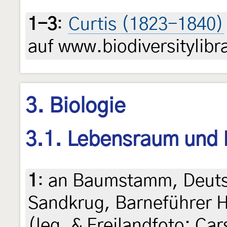
1-3
:
Curtis (1823-1840)
auf www.biodiversitylibr
3. Biologie
3.1. Lebensraum und
1
:
an Baumstamm, Deuts
Sandkrug, Barneführer H
(leg. & Freilandfoto: Ca