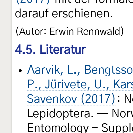
darauf erschienen.
(Autor: Erwin Rennwald)
4.5. Literatur
Aarvik, L., Bengtsson
P., Jürivete, U., Ka
Savenkov (2017)
: N
Lepidoptera. — Nor
Entomology - Supp