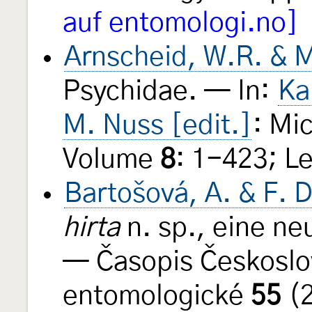
auf entomologi.no]
Arnscheid, W.R. & M
Psychidae. — In:
Ka
M. Nuss [edit.]
: Mi
Volume
8
: 1-423; Le
Bartošová, A. & F. 
hirta
n. sp., eine ne
— Časopis Českoslo
entomologické
55
(2