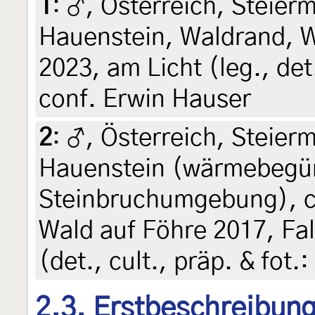
1
:
♂, Österreich, Steierm
Hauenstein, Waldrand, Wi
2023, am Licht (leg., det
conf. Erwin Hauser
2
:
♂, Österreich, Steierm
Hauenstein (wärmebegün
Steinbruchumgebung), c
Wald auf Föhre 2017, Fal
(det., cult., präp. & fot.
2.3. Erstbeschreibun