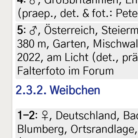
4
:
♂, Großbritannien, En
(praep., det. & fot.: Pete
5
:
♂, Österreich, Steierm
380 m, Garten, Mischwal
2022, am Licht (det., prä
Falterfoto im Forum
2.3.2. Weibchen
1-2
:
♀, Deutschland, B
Blumberg, Ortsrandlage