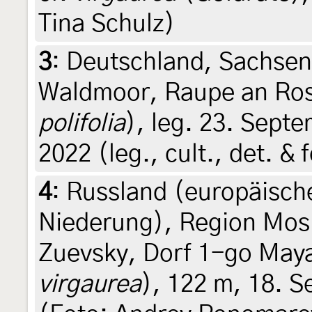
Tina Schulz)
3
:
Deutschland, Sachsen
Waldmoor, Raupe an Ros
polifolia
), leg. 23. Sept
2022 (leg., cult., det. & 
4
:
Russland (europäische
Niederung), Region Mos
Zuevsky, Dorf 1-go Maya
virgaurea
), 122 m, 18. 