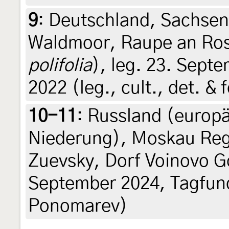
9
:
Deutschland, Sachsen
Waldmoor, Raupe an Ros
polifolia
), leg. 23. Sept
2022 (leg., cult., det. & 
10-11
:
Russland (europä
Niederung), Moskau Reg
Zuevsky, Dorf Voinovo G
September 2024, Tagfun
Ponomarev)