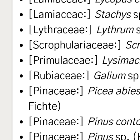
[Lamiaceae:]
Stachys
s
[Lythraceae:]
Lythrum
s
[Scrophulariaceae:]
Scr
[Primulaceae:]
Lysimac
[Rubiaceae:]
Galium
sp
[Pinaceae:]
Picea abie
Fichte)
[Pinaceae:]
Pinus conto
[Pinaceae:]
Pinus
sp. (