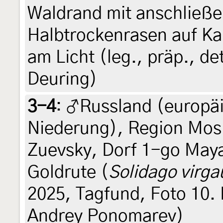
Waldrand mit anschließ
Halbtrockenrasen auf Kal
am Licht (leg., präp., d
Deuring)
3-4
:
♂Russland (europäi
Niederung), Region Mos
Zuevsky, Dorf 1-go May
Goldrute (
Solidago virga
2025, Tagfund, Foto 10.
Andrey Ponomarev)