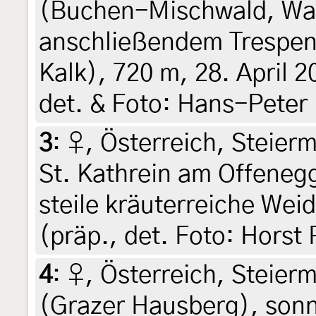
(Buchen-Mischwald, Wal
anschließendem Trespen
Kalk), 720 m, 28. April 2
det. & Foto: Hans-Peter
3
:
♀, Österreich, Steier
St. Kathrein am Offene
steile kräuterreiche Wei
(präp., det. Foto: Horst 
4
:
♀, Österreich, Steier
(Grazer Hausberg), sonni