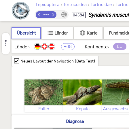
›
›
›
Lepidoptera
Tortricoidea
Tortricidae
Tortric
Syndemis muscu
04584
Übersicht
Länder
Karte
Fundmeld
+38
EU
Länder:
Kontinente:
Neues Layout der Navigation (Beta Test)
Falter
Kopula
Diagnose