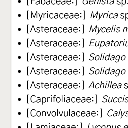
[Fabaceae:]
Genista
sp.
[Myricaceae:]
Myrica
sp
[Asteraceae:]
Mycelis m
[Asteraceae:]
Eupatori
[Asteraceae:]
Solidago 
[Asteraceae:]
Solidago
[Asteraceae:]
Achillea
s
[Caprifoliaceae:]
Succis
[Convolvulaceae:]
Caly
[Lamiaceae:]
Lycopus 