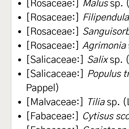
[Rosaceae:]
Malus
sp. 
[Rosaceae:]
Filipendul
[Rosaceae:]
Sanguisor
[Rosaceae:]
Agrimonia
[Salicaceae:]
Salix
sp. 
[Salicaceae:]
Populus t
Pappel)
[Malvaceae:]
Tilia
sp. (
[Fabaceae:]
Cytisus sc