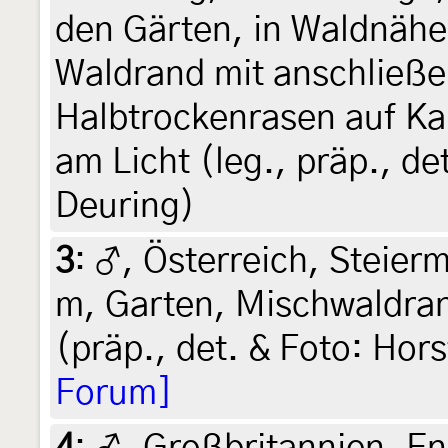
den Gärten, in Waldnäh
Waldrand mit anschließ
Halbtrockenrasen auf Kal
am Licht (leg., präp., d
Deuring)
3
:
♂, Österreich, Steierm
m, Garten, Mischwaldran
(präp., det. & Foto: Hors
Forum]