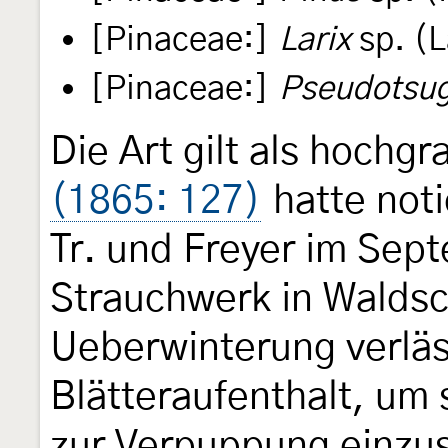
[Pinaceae:]
Larix
sp. (L
[Pinaceae:]
Pseudotsug
Die Art gilt als hochg
(1865: 127)
hatte noti
Tr. und Freyer im Sep
Strauchwerk in Waldsc
Ueberwinterung verläss
Blätteraufenthalt, um
zur Verpuppung einzus