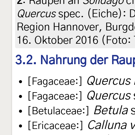
2
:
Raupen an
Solidago
c
Quercus
spec. (Eiche): 
Region Hannover, Burgdo
16. Oktober 2016 (Foto: 
3.2. Nahrung der Rau
Quercus 
[Fagaceae:]
Quercus
[Fagaceae:]
Betula
s
[Betulaceae:]
Calluna v
[Ericaceae:]