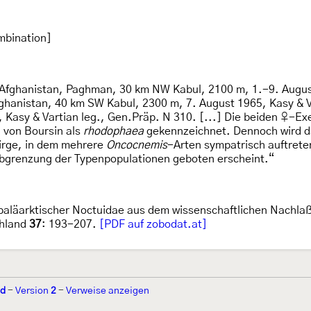
mbination]
Afghanistan, Paghman, 30 km NW Kabul, 2100 m, 1.-9. August 
ghanistan, 40 km SW Kabul, 2300 m, 7. August 1965, Kasy & Var
 Kasy & Vartian leg., Gen.Präp. N 310. [...] Die beiden ♀-E
 von Boursin als
rhodophaea
gekennzeichnet. Dennoch wird 
irge, in dem mehrere
Oncocnemis
-Arten sympatrisch auftret
Abgrenzung der Typenpopulationen geboten erscheint.“
paläarktischer Noctuidae aus dem wissenschaftlichen Nachlaß 
chland
37
: 193-207.
[PDF auf zobodat.at]
nd
-
Version
2
-
Verweise anzeigen