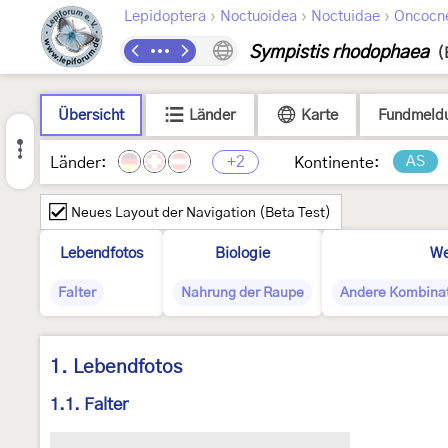
›
›
›
Lepidoptera
Noctuoidea
Noctuidae
Oncocn
Sympistis rhodophaea
(
Übersicht
Länder
Karte
Fundmeld
+2
AS
Länder:
Kontinente:
Neues Layout der Navigation (Beta Test)
Lebendfotos
Biologie
We
Falter
Nahrung der Raupe
Andere Kombina
1. Lebendfotos
1.1. Falter