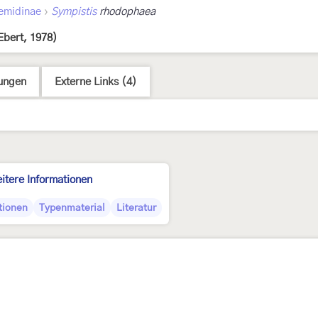
›
emidinae
Sympistis
rhodophaea
Ebert, 1978)
ungen
Externe Links (4)
itere Informationen
tionen
Typenmaterial
Literatur