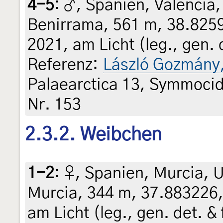
4-5
:
♂, Spanien, Valencia
Benirrama, 561 m, 38.8259
2021, am Licht (leg., gen. 
Referenz:
László Gozmány
Palaearctica 13, Symmocid
Nr. 153
2.3.2. Weibchen
1-2
:
♀, Spanien, Murcia,
Murcia, 344 m, 37.883226,
am Licht (leg., gen. det. &