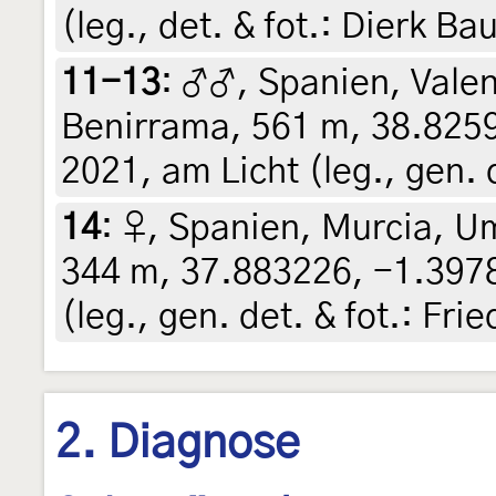
(leg., det. & fot.: Dierk B
11-13
:
♂♂, Spanien, Valen
Benirrama, 561 m, 38.8259
2021, am Licht (leg., gen. 
14
:
♀, Spanien, Murcia, 
344 m, 37.883226, -1.39786
(leg., gen. det. & fot.: Fri
2. Diagnose