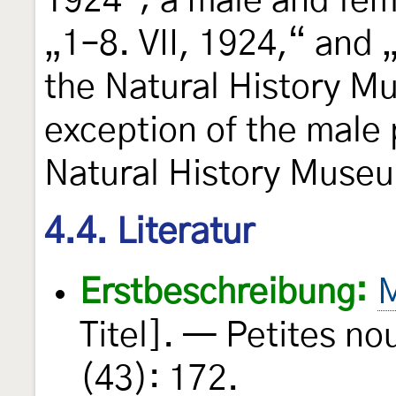
1924“; a male and fema
„1–8. VII, 1924,“ and 
the Natural History M
exception of the male 
Natural History Muse
4.4. Literatur
Erstbeschreibung:
M
Titel]. — Petites n
(43): 172.