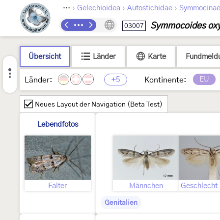
›
›
›
Lepidoptera
Gelechioidea
Autostichidae
Symmocina
Symmocoides oxy
03007
Übersicht
Länder
Karte
Fundmeld
+5
EU
Länder:
Kontinente:
Neues Layout der Navigation (Beta Test)
Lebendfotos
Falter
Männchen
Genitalien