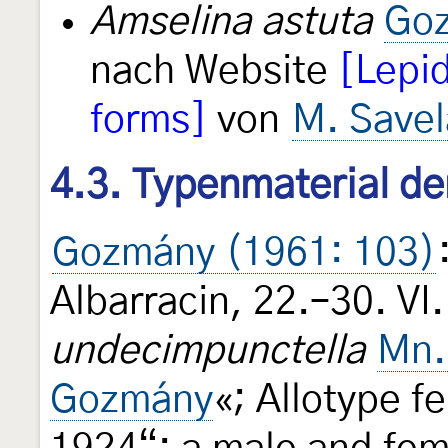
Amselina astuta
Goz
nach Website
[Lepid
forms]
von
M. Savel
4.3. Typenmaterial d
Gozmány (1961: 103)
Albarracin, 22.–30. VI
undecimpunctella
Mn.
Gozmány
«; Allotype fe