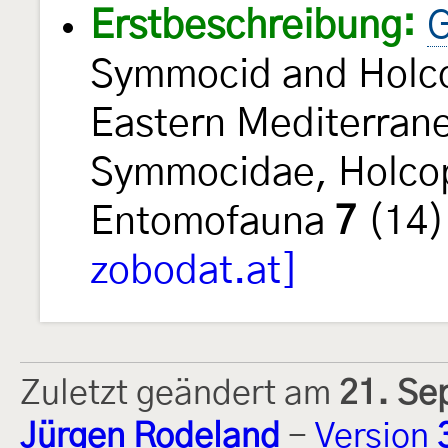
Erstbeschreibung:
G
Symmocid and Holco
Eastern Mediterran
Symmocidae, Holco
Entomofauna
7
(14)
zobodat.at]
Zuletzt geändert am
21. Se
Jürgen Rodeland
-
Version