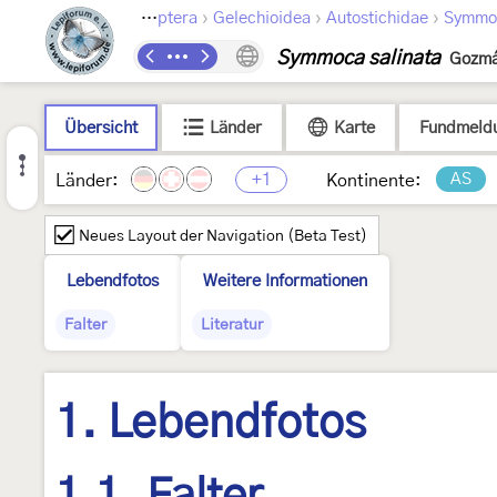
›
›
›
Lepidoptera
Gelechioidea
Autostichidae
Symmo
Symmoca salinata
Gozmá
Übersicht
Länder
Karte
Fundmeld
+1
AS
Länder:
Kontinente:
Neues Layout der Navigation (Beta Test)
Lebendfotos
Weitere Informationen
Falter
Literatur
1. Lebendfotos