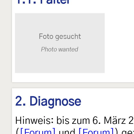
1.1. Falter
2. Diagnose
Hinweis: bis zum 6. März 
(
[Forum]
und
[Forum]
) ge