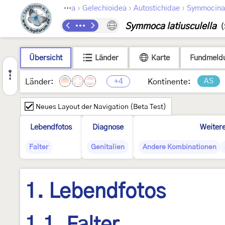
›
›
›
Lepidoptera
Gelechioidea
Autostichidae
Symmocina
Symmoca latiusculella
(
Übersicht
Länder
Karte
Fundmeld
+4
AS
Länder:
Kontinente:
Neues Layout der Navigation (Beta Test)
Lebendfotos
Diagnose
Weitere
Falter
Genitalien
Andere Kombinationen
1. Lebendfotos