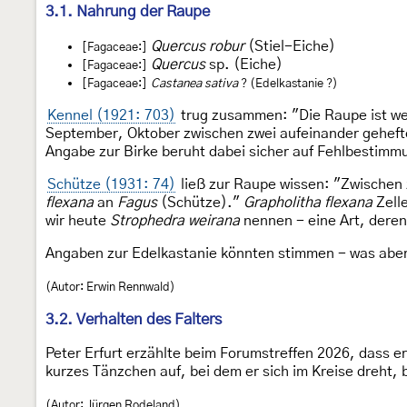
3.1. Nahrung der Raupe
Quercus robur
(Stiel-Eiche)
[Fagaceae:]
Quercus
sp. (Eiche)
[Fagaceae:]
[Fagaceae:]
Castanea sativa
? (Edelkastanie ?)
Kennel (1921: 703)
trug zusammen: "Die Raupe ist weiß
September, Oktober zwischen zwei aufeinander geheft
Angabe zur Birke beruht dabei sicher auf Fehlbestimm
Schütze (1931: 74)
ließ zur Raupe wissen: "Zwischen 
flexana
an
Fagus
(Schütze)."
Grapholitha flexana
Zell
wir heute
Strophedra weirana
nennen - eine Art, deren
Angaben zur Edelkastanie könnten stimmen - was aber 
(Autor: Erwin Rennwald)
3.2. Verhalten des Falters
Peter Erfurt erzählte beim Forumstreffen 2026, dass er
kurzes Tänzchen auf, bei dem er sich im Kreise dreht, be
(Autor: Jürgen Rodeland)