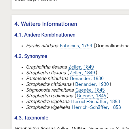
4. Weitere Informationen
4.1. Andere Kombinationen
Pyralis nitidana
Fabricius, 1794
[Originalkombina
4.2. Synonyme
Grapholitha flexana
Zeller, 1849
Strophedra flexana
(
Zeller, 1849
)
Pammene nitidulana
Benander, 1930
Strophedra nitidulana
(
Benander, 1930
)
Stigmonota redimitana
Guenée, 1845
Strophedra redimitana
(
Guenée, 1845
)
Strophedra vigeliana
Herrich-Schäffer, 1853
Strophedra vigelliella
Herrich-Schäffer, 1853
4.3. Taxonomie
Grapholitha flexana
Zeller, 1849 ist Synonym zu
S. nit