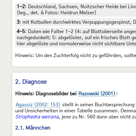
1-2
:
Deutschland, Sachsen, Noitzscher Heide bei Lin
(leg., det. & Fotos: Heidrun Melzer)
3
:
mit Kotballen durchwirktes Verpuppungsgespinst, D
4-5
:
Daten wie Falter 1-2 (4: auf Blattoberseite ang
nachgedunkelt; 5: abgelöster, auf ein frisches Blatt g
hier abgelöste und normalerweise nicht sichtbare Unt
Hinweis: Um den Zuchterfolg nicht zu gefährden, soll
2. Diagnose
Hinweis: Diagnosebilder bei
Razowski (2001)
:
Agassiz (2002: 153)
stellt in seiner Buchbesprechung
und Unsicherheiten in einer Tabelle zusammen. Demnac
Strophedra weirana
, jene zu Nr. 560 dann aber nicht 
2.1. Männchen