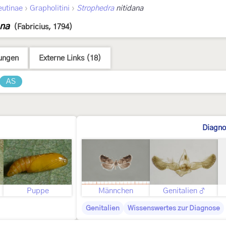
›
›
eutinae
Grapholitini
Strophedra
nitidana
ana
(Fabricius, 1794)
ungen
Externe Links (18)
AS
Diagno
ld
Puppe
Männchen
Genitalien ♂
Genitalien
Wissenswertes zur Diagnose