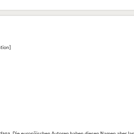
tion]
idana
. Die europäischen Autoren haben diesen Namen aber lang