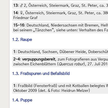
13
:
♂ 2, Österreich, Steiermark, Graz, St. Peter, ca.
14
:
♀, Österreich, Steiermark, Graz, St. Peter, ca. 3
Friedmar Graf
15-16
:
Deutschland, Niedersachsen mit Bremen, Hellwe
bei seinem „Tänzchen“, siehe unten: Verhalten des Fa
1.2. Raupe
1
:
Deutschland, Sachsen, Dübener Heide, Doberschütz
2-4
:
verpuppungsbereit
, zum Fotografieren aus Verp
zwischen Eichenblättern (
Quercus robur
), 27. Juli 20
1.3. Fraßspuren und Befallsbild
1
:
Fraßbild (Fensterfraß) und mit Kotballen belegte
Oktober 2009 (det. & Foto: Heidrun Melzer)
1.4. Puppe