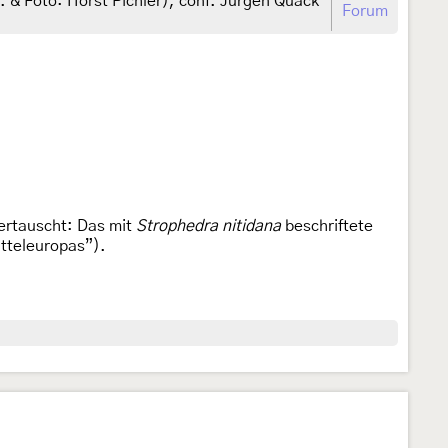
. & Foto: Horst Pichler), conf. Jürgen Quack
Forum
ertauscht: Das mit
Strophedra nitidana
beschriftete
itteleuropas”).