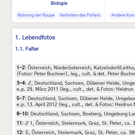
Biologie
Nahrung der Raupe
Verhalten des Falters
Andere Kom
1. Lebendfotos
1.1. Falter
1-2
:
Österreich, Niederösterreich, Katzelsdorf/Leitha
(Fotos: Peter Buchner), leg., cult. & det. Peter Buchn
3-4
:
♂, Deutschland, Sachsen, Dübener Heide, Umgeb
e.p. 29. März 2011 (leg., cult., det. & Fotos: Heidrun
5-7
:
Deutschland, Sachsen, Dübener Heide, Umgebung
e.p. 13. April 2012 (leg., cult., det. & Fotos: Heidrun
8-10
:
Deutschland, Sachsen, Boxberg, Umgebung Lands
11
:
♂ 1, Österreich, Steiermark, Graz, St. Peter, ca.
12
:
♀, Österreich, Steiermark, Graz, St. Peter, ca. 3