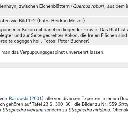
denhayn, zwischen Eichenblättern (
Quercus robur
), aus dem 
aten wie Bild 1-2 (Foto: Heidrun Melzer)
esponnener Kokon mit daneben liegender Exuvie. Das Blatt is
elegter und zur Seite gedrehter Kokon, die freien Flächen sind
erseite dagegen hell. Fotos: Peter Buchner)
te man das Verpuppungsgespinst unversehrt lassen.
 von
Razowski (2001)
alle von diversen Experten in jenem B
h gehören auf Tafel 23 S. 300-301 die Bilder zu Nr. 559
Stro
zu
Strophedra weirana
sondern zu
Strophedra nitidana
. Offens