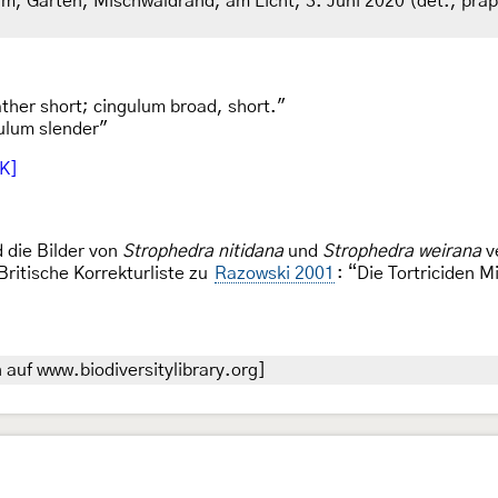
 m, Garten, Mischwaldrand, am Licht, 3. Juni 2020 (det., präp
ather short; cingulum broad, short."
gulum slender"
UK]
d die Bilder von
Strophedra nitidana
und
Strophedra weirana
v
ritische Korrekturliste zu
Razowski 2001
: “Die Tortriciden M
auf www.biodiversitylibrary.org]