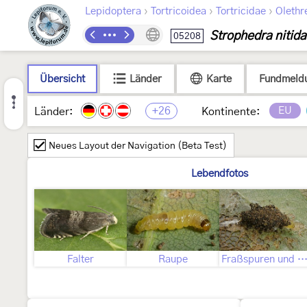
›
›
›
Lepidoptera
Tortricoidea
Tortricidae
Olethr
Strophedra nitid
05208
Übersicht
Länder
Karte
Fundmeld
+26
EU
Länder:
Kontinente:
Neues Layout der Navigation (Beta Test)
Lebendfotos
Falter
Raupe
Fraßspuren und Befallsbi