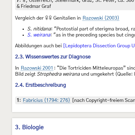
7
:
♀, Österreich, Steiermark, Graz, St. Peter, ca. 380
& Friedmar Graf
Vergleich der ♀♀ Genitalien in
Razowski (2003)
S. nitidana
: "Postostial part of sterigma broad, r
S. weirana
: "as in the preceding species but cin
Abbildungen auch bei
[Lepidoptera Dissection Group 
2.3. Wissenswertes zur Diagnose
In
Razowski 2001
: “Die Tortriciden Mitteleuropas” sin
Bild zeigt
Strophedra weirana
und umgekehrt (Quelle: B
2.4. Erstbeschreibung
1
:
Fabricius (1794: 276)
[nach Copyright-freiem Scan 
3. Biologie