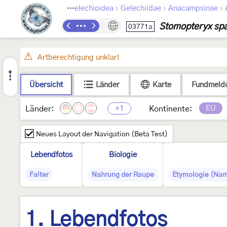
›
›
›
›
Lepidoptera
Gelechioidea
Gelechiidae
Anacampsinae
Stomopteryx spa
03771a
Artberechtigung unklar!
Übersicht
Länder
Karte
Fundmeld
+1
EU
Länder:
Kontinente:
Neues Layout der Navigation (Beta Test)
Lebendfotos
Biologie
Falter
Nahrung der Raupe
Etymologie (Nam
1. Lebendfotos