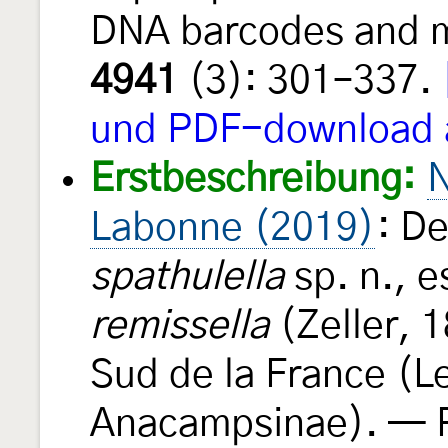
DNA barcodes and 
4941
(3): 301–337.
und PDF-download 
Erstbeschreibung:
N
Labonne (2019)
: D
spathulella
sp. n., 
remissella
(Zeller, 
Sud de la France (L
Anacampsinae). — R