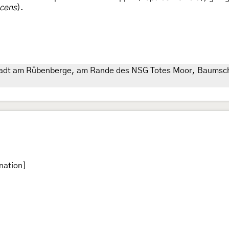
scens
).
stadt am Rübenberge, am Rande des NSG Totes Moor, Baumsc
nation]