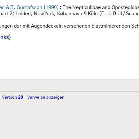
ken & B. Gustafsson (1990)
: The Nepticulidae and Opostegida
art 2; Leiden, New York, København & Köln (E. J. Brill / Scan
tungen der mit Augendeckeln versehenen blattminierenden S
inks)
-
Version
28
-
Verweise anzeigen