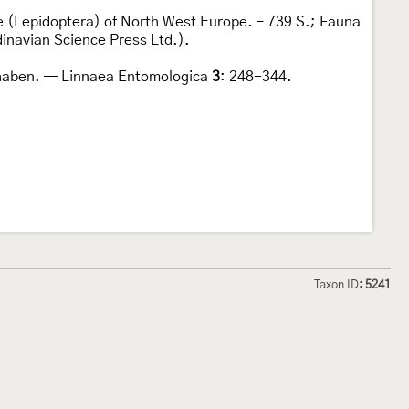
e (Lepidoptera) of North West Europe. – 739 S.; Fauna
dinavian Science Press Ltd.).
chaben. — Linnaea Entomologica
3
: 248-344.
Taxon ID:
5241