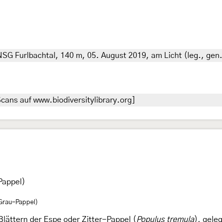
G Furlbachtal, 140 m, 05. August 2019, am Licht (leg., gen. 
cans auf www.biodiversitylibrary.org]
Pappel)
(Grau-Pappel)
Blättern der Espe oder Zitter-Pappel (
Populus tremula
), gele