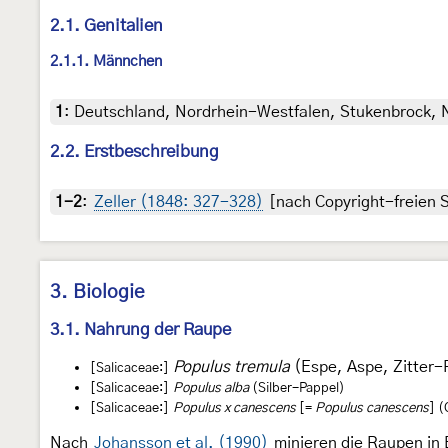
2.1. Genitalien
2.1.1. Männchen
1
:
Deutschland, Nordrhein-Westfalen, Stukenbrock, NS
2.2. Erstbeschreibung
1-2
:
Zeller (1848: 327-328)
[nach Copyright-freien S
3. Biologie
3.1. Nahrung der Raupe
Populus tremula
(Espe, Aspe, Zitter-
[Salicaceae:]
[Salicaceae:]
Populus alba
(Silber-Pappel)
[Salicaceae:]
Populus x canescens
[=
Populus canescens
] 
Nach
Johansson et al. (1990)
minieren die Raupen in 