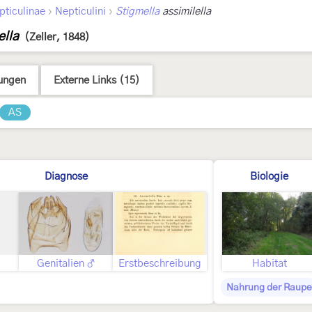
›
›
pticulinae
Nepticulini
Stigmella
assimilella
ella
(Zeller, 1848)
ungen
Externe Links (15)
AS
Diagnose
Biologie
Genitalien ♂
Erstbeschreibung
Habitat
Nahrung der Raupe