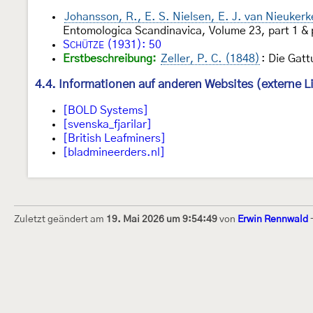
Johansson, R., E. S. Nielsen, E. J. van Nieuker
Entomologica Scandinavica, Volume 23, part 1 & p
S
(1931): 50
CHÜTZE
Erstbeschreibung:
Zeller, P. C. (1848)
: Die Gat
4.4. Informationen auf anderen Websites (externe L
[BOLD Systems]
[svenska_fjarilar]
[British Leafminers]
[bladmineerders.nl]
Zuletzt geändert am
19. Mai 2026 um 9:54:49
von
Erwin Rennwald