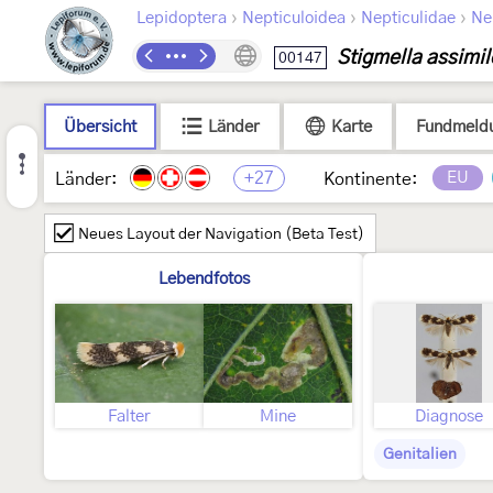
›
›
›
Lepidoptera
Nepticuloidea
Nepticulidae
Ne
Stigmella assimil
00147
Übersicht
Länder
Karte
Fundmeld
+27
EU
Länder:
Kontinente:
Neues Layout der Navigation (Beta Test)
Lebendfotos
Falter
Mine
Diagnose
Genitalien