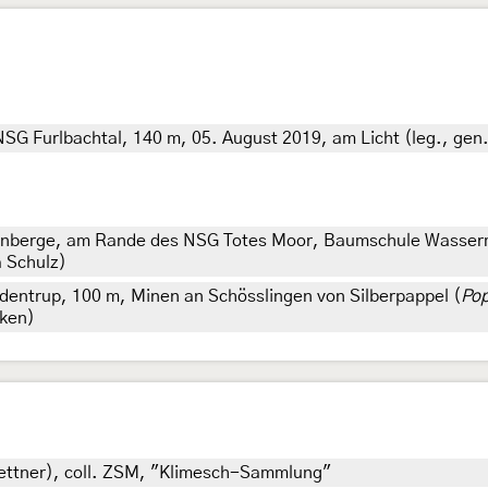
G Furlbachtal, 140 m, 05. August 2019, am Licht (leg., gen. 
nberge, am Rande des NSG Totes Moor, Baumschule Wasserm
a Schulz)
dentrup, 100 m, Minen an Schösslingen von Silberpappel (
Pop
rken)
 Kettner), coll. ZSM, "Klimesch-Sammlung"