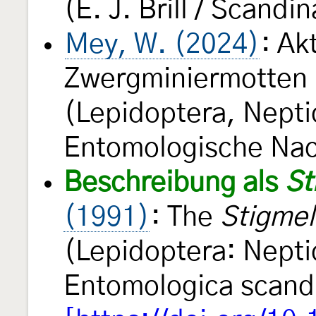
(E. J. Brill / Scandi
Mey, W. (2024)
: Ak
Zwergminiermotten 
(Lepidoptera, Nepti
Entomologische Na
Beschreibung als
St
(1991)
: The
Stigmel
(Lepidoptera: Nepti
Entomologica scand