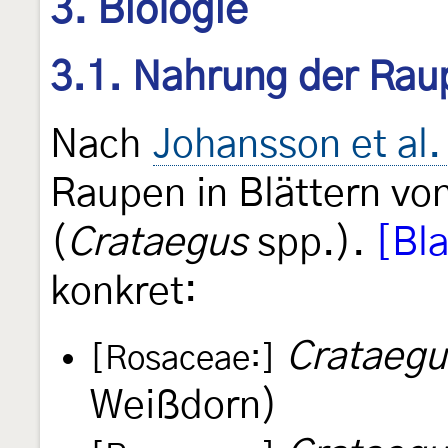
3. Biologie
3.1. Nahrung der Rau
Nach
Johansson et al.
Raupen in Blättern v
(
Crataegus
spp.).
[Bl
konkret:
Crataeg
[Rosaceae:]
Weißdorn)