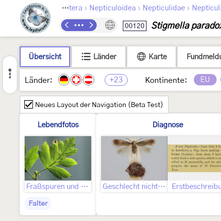
›
›
›
Lepidoptera
Nepticuloidea
Nepticulidae
Nepticul
Stigmella parado
00120
Übersicht
Länder
Karte
Fundmeld
+23
EU
Länder:
Kontinente:
Neues Layout der Navigation (Beta Test)
Lebendfotos
Diagnose
Fraßspuren und Befallsbild
Geschlecht nicht bestimmt
Erstbeschreib
Falter