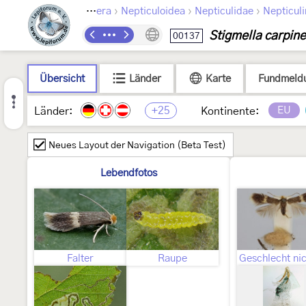
›
›
›
Lepidoptera
Nepticuloidea
Nepticulidae
Nepticul
Stigmella carpine
00137
Übersicht
Länder
Karte
Fundmeld
+25
EU
Länder:
Kontinente:
Neues Layout der Navigation (Beta Test)
Lebendfotos
Falter
Raupe