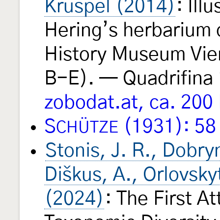
Kruspel (2014)
: Ill
Hering’s herbarium o
History Museum Vien
B-E). — Quadrifina
zobodat.at, ca. 200
S
(1931): 58
CHÜTZE
Stonis, J. R., Dobry
Diškus, A., Orlovsky
(2024)
: The First A