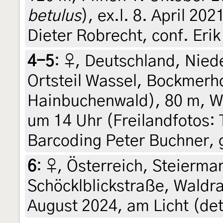
betulus
), ex.l. 8. April 202
Dieter Robrecht, conf. Eri
4-5
:
♀, Deutschland, Nied
Ortsteil Wassel, Bockmerh
Hainbuchenwald), 80 m, Wa
um 14 Uhr (Freilandfotos: 
Barcoding Peter Buchner, g
6
:
♀, Österreich, Steiermar
Schöcklblickstraße, Waldra
August 2024, am Licht (det