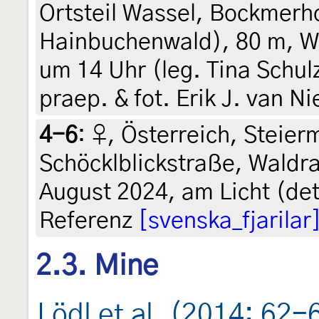
Ortsteil Wassel, Bockmerh
Hainbuchenwald), 80 m, Wa
um 14 Uhr (leg. Tina Schul
praep. & fot. Erik J. van N
4-6
:
♀, Österreich, Steier
Schöcklblickstraße, Waldra
August 2024, am Licht (det.
Referenz
[svenska_fjarilar
2.3. Mine
Lödl et al. (2014: 62-