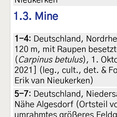
Nieukerken
1.3. Mine
1-4
:
Deutschland, Nordrhe
120 m, mit Raupen besetz
(
Carpinus betulus
), 1. Okt
2021] (leg., cult., det. & F
Erik van Nieukerken)
5-7
:
Deutschland, Nieders
Nähe Algesdorf (Ortsteil 
umrahmtes größeres Feldg