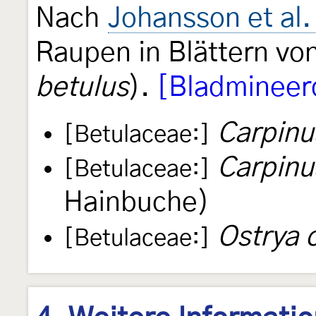
Nach
Johansson et al.
Raupen in Blättern vo
betulus
).
[Bladmineer
Carpinu
[Betulaceae:]
Carpinus
[Betulaceae:]
Hainbuche)
Ostrya c
[Betulaceae:]