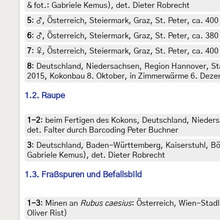
& fot.: Gabriele Kemus), det. Dieter Robrecht
5
:
♂, Österreich, Steiermark, Graz, St. Peter, ca. 400
6
:
♂, Österreich, Steiermark, Graz, St. Peter, ca. 380
7
:
♀, Österreich, Steiermark, Graz, St. Peter, ca. 400
8
:
Deutschland, Niedersachsen, Region Hannover, St
2015, Kokonbau 8. Oktober, in Zimmerwärme 6. Dezember
1.2. Raupe
1-2
:
beim Fertigen des Kokons, Deutschland, Nieders
det. Falter durch Barcoding Peter Buchner
3
:
Deutschland, Baden-Württemberg, Kaiserstuhl, Böt
Gabriele Kemus), det. Dieter Robrecht
1.3. Fraßspuren und Befallsbild
1-3
:
Minen an
Rubus caesius
: Österreich, Wien-Stadl
Oliver Rist)