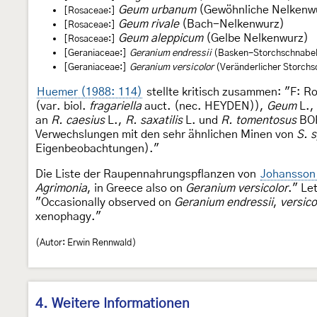
Geum urbanum
(Gewöhnliche Nelkenw
[Rosaceae:]
Geum rivale
(Bach-Nelkenwurz)
[Rosaceae:]
Geum aleppicum
(Gelbe Nelkenwurz)
[Rosaceae:]
[Geraniaceae:]
Geranium endressii
(Basken-Storchschnabel)
[Geraniaceae:]
Geranium versicolor
(Veränderlicher Storchsc
Huemer (1988: 114)
stellte kritisch zusammen: "F: 
(var. biol.
fragariella
auct. (nec. HEYDEN)),
Geum
L.,
an
R. caesius
L.,
R. saxatilis
L. und
R. tomentosus
BOR
Verwechslungen mit den sehr ähnlichen Minen von
S. s
Eigenbeobachtungen)."
Die Liste der Raupennahrungspflanzen von
Johansson 
Agrimonia
, in Greece also on
Geranium versicolor
." Le
"Occasionally observed on
Geranium endressii
,
versico
xenophagy."
(Autor: Erwin Rennwald)
4. Weitere Informationen