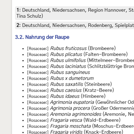
1
:
Deutschland, Niedersachsen, Region Hannover, Sta
Tina Schulz)
2
:
Deutschland, Niedersachsen, Rodenberg, Spielplatz
3.2. Nahrung der Raupe
Rubus fruticosus
(Brombeere)
[Rosaceae:]
Rubus plicatus
(Falten-Brombeere)
[Rosaceae:]
Rubus ulmifolius
(Mittelmeer-Brombee
[Rosaceae:]
Rubus laciniatus
(Schlitzblättrige Bro
[Rosaceae:]
Rubus sanguineus
[Rosaceae:]
Rubus x dumetorum
[Rosaceae:]
Rubus saxatilis
(Steinbeere)
[Rosaceae:]
Rubus caesius
(Kratz-Beere)
[Rosaceae:]
Rubus idaeus
(Himbeere)
[Rosaceae:]
Agrimonia eupatoria
(Gewöhnlicher Od
[Rosaceae:]
Agrimonia procera
(Großer Odermenni
[Rosaceae:]
Aremonia agrimonoides
(Aremonie, Ne
[Rosaceae:]
Fragaria vesca
(Wald-Erdbeere)
[Rosaceae:]
Fragaria moschata
(Moschus-Erdbeere
[Rosaceae:]
Fragaria viridis
(Knack-Erdbeere)
[Rosaceae:]