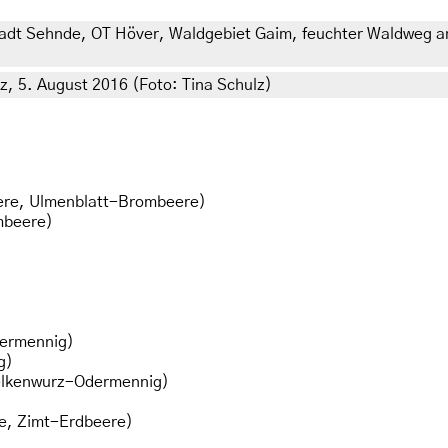
dt Sehnde, OT Höver, Waldgebiet Gaim, feuchter Waldweg am
, 5. August 2016 (Foto: Tina Schulz)
re, Ulmenblatt-Brombeere)
mbeere)
ermennig)
g)
lkenwurz-Odermennig)
, Zimt-Erdbeere)