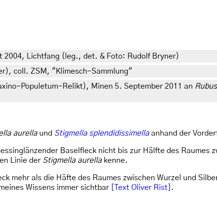
2004, Lichtfang (leg., det. & Foto: Rudolf Bryner)
tner), coll. ZSM, "Klimesch-Sammlung"
axino-Populetum-Relikt), Minen 5. September 2011 an
Rubus
lla aurella
und
Stigmella splendidissimella
anhand der Vorder
 messinglänzender Baselfleck nicht bis zur Hälfte des Raumes 
nen Linie der
Stigmella aurella
kenne.
ck mehr als die Häfte des Raumes zwischen Wurzel und Silberli
st meines Wissens immer sichtbar
[Text Oliver Rist]
.