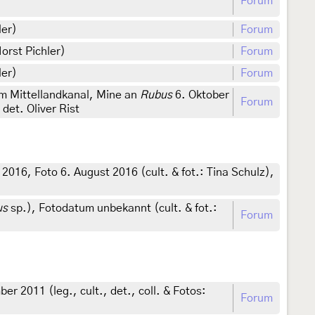
Forum
ler)
Forum
orst Pichler)
Forum
ler)
Forum
m Mittellandkanal, Mine an
Rubus
6. Oktober
Forum
det. Oliver Rist
2016, Foto 6. August 2016 (cult. & fot.: Tina Schulz),
us
sp.), Fotodatum unbekannt (cult. & fot.:
Forum
 2011 (leg., cult., det., coll. & Fotos:
Forum