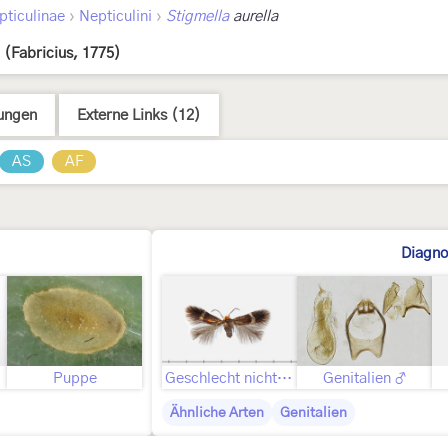
›
›
pticulinae
Nepticulini
Stigmella
aurella
(Fabricius, 1775)
ungen
Externe Links (12)
AS
AF
Diagno
ld
Puppe
Geschlecht nicht bestimmt
Genitalien ♂
Ähnliche Arten
Genitalien