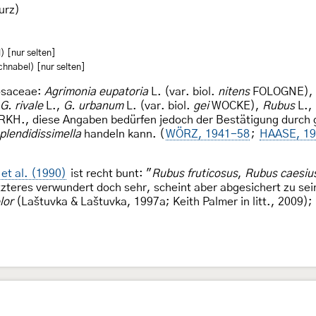
urz)
 [nur selten]
hnabel) [nur selten]
Rosaceae:
Agrimonia eupatoria
L. (var. biol.
nitens
FOLOGNE),
G. rivale
L.,
G. urbanum
L. (var. biol.
gei
WOCKE),
Rubus
L.,
KH., diese Angaben bedürfen jedoch der Bestätigung durch g
plendidissimella
handeln kann. (
WÖRZ, 1941-58
;
HAASE, 1
et al. (1990)
ist recht bunt: "
Rubus fruticosus
,
Rubus caesiu
tzteres verwundert doch sehr, scheint aber abgesichert zu sein
lor
(Laštuvka & Laštuvka, 1997a; Keith Palmer in litt., 2009); in