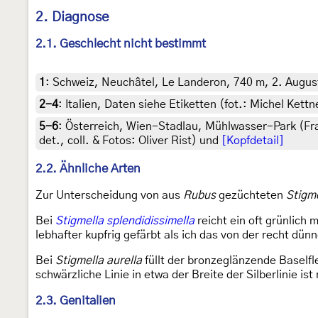
2. Diagnose
2.1. Geschlecht nicht bestimmt
1
:
Schweiz, Neuchâtel, Le Landeron, 740 m, 2. August 
2-4
:
Italien, Daten siehe Etiketten (fot.: Michel Ket
5-6
:
Österreich, Wien-Stadlau, Mühlwasser-Park (Fr
det., coll. & Fotos: Oliver Rist) und
[Kopfdetail]
2.2. Ähnliche Arten
Zur Unterscheidung von aus
Rubus
gezüchteten
Stigme
Bei
Stigmella splendidissimella
reicht ein oft grünlich
lebhafter kupfrig gefärbt als ich das von der recht dün
Bei
Stigmella aurella
füllt der bronzeglänzende Baselfle
schwärzliche Linie in etwa der Breite der Silberlinie i
2.3. Genitalien