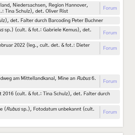
hland, Niedersachsen, Region Hannover,
Forum
 Tina Schulz), det. Oliver Rist
hulz), det. Falter durch Barcoding Peter Buchner
us
sp.) (cult. & fot.: Gabriele Kemus), det.
Forum
ruar 2022 (leg., cult. det. & fot.: Dieter
Forum
ldweg am Mittellandkanal, Mine an
Rubus
6.
Forum
2016 (cult. & fot.: Tina Schulz), det. Falter durch
e (
Rubus
sp.), Fotodatum unbekannt (cult.
Forum