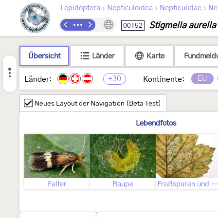
›
›
›
Lepidoptera
Nepticuloidea
Nepticulidae
Ne
Stigmella aurella
00152
Übersicht
Länder
Karte
Fundmeld
+30
EU
Länder:
Kontinente:
Neues Layout der Navigation (Beta Test)
Lebendfotos
Falter
Raupe
Fraßspuren und Befallsbi