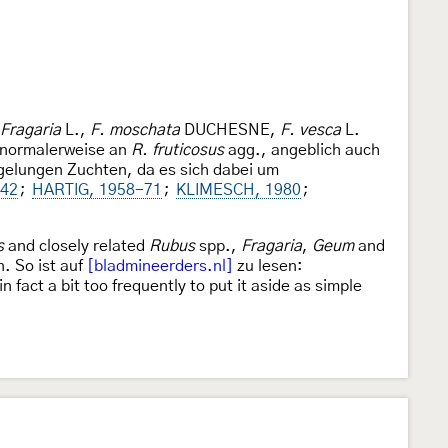
Fragaria
L.,
F. moschata
DUCHESNE,
F. vesca
L.
 normalerweise an
R. fruticosus
agg., angeblich auch
elungen Zuchten, da es sich dabei um
942
;
HARTIG, 1958-71
;
KLIMESCH, 1980
;
s
and closely related
Rubus
spp.,
Fragaria
,
Geum
and
. So ist auf
[bladmineerders.nl]
zu lesen:
 fact a bit too frequently to put it aside as simple