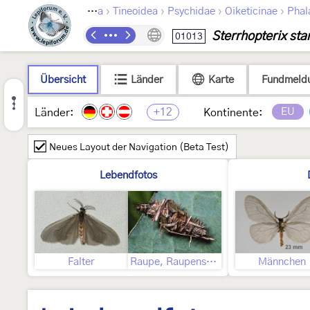
›
›
›
›
Lepidoptera
Tineoidea
Psychidae
Oiketicinae
Phal
Sterrhopterix sta
01013
Übersicht
Länder
Karte
Fundmeld
+12
EU
Länder:
Kontinente:
Neues Layout der Navigation (Beta Test)
Lebendfotos
Falter
Raupe, Raupensack
Männchen