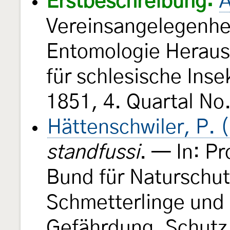
Erstbeschreibung:
A
Vereinsangelegenhei
Entomologie Heraus
für schlesische Ins
1851, 4. Quartal No
Hättenschwiler, P. 
standfussi
. — In: P
Bund für Naturschut
Schmetterlinge und 
Gefährdung, Schutz