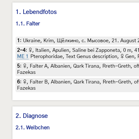
1. Lebendfotos
1.1. Falter
1
:
Ukraine, Krim, Щёлкино, с. Мысовое, 21. August 20
2-4
:
♀, Italien, Apulien, Saline bei Zapponeta, 0 m, 
ME 1
Pterophoridae, Text Genus description, ♀ Gen, 
5
:
♀, Falter A, Albanien, Qark Tirana, Rreth-Greth, of
Fazekas
6
:
♀, Falter B, Albanien, Qark Tirana, Rreth-Greth, of
Fazekas
2. Diagnose
2.1. Weibchen