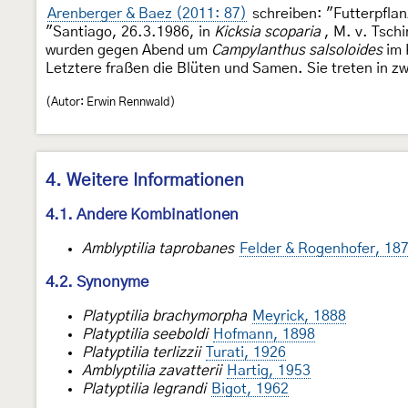
Arenberger & Baez (2011: 87)
schreiben: "Futterpfla
"Santiago, 26.3.1986, in
Kicksia scoparia
, M. v. Tsch
wurden gegen Abend um
Campylanthus salsoloides
im 
Letztere fraßen die Blüten und Samen. Sie treten in z
(Autor: Erwin Rennwald)
4. Weitere Informationen
4.1. Andere Kombinationen
Amblyptilia taprobanes
Felder & Rogenhofer, 18
4.2. Synonyme
Platyptilia brachymorpha
Meyrick, 1888
Platyptilia seeboldi
Hofmann, 1898
Platyptilia terlizzii
Turati, 1926
Amblyptilia zavatterii
Hartig, 1953
Platyptilia legrandi
Bigot, 1962