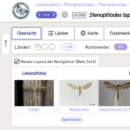
›
›
Lepidoptera
Pterophoroidea
Pterophoridae
Stenoptilodes ta
05388
Übersicht
Länder
Karte
Fundmeld
+24
EU
Länder:
Kontinente:
Neues Layout der Navigation (Beta Test)
Lebendfotos
Falter
Weibchen
Genitalien