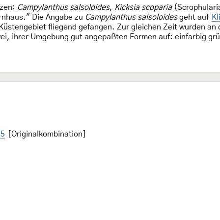
nzen:
Campylanthus salsoloides
,
Kicksia scoparia
(Scrophulari
irnhaus." Die Angabe zu
Campylanthus salsoloides
geht auf
Kl
Küstengebiet fliegend gefangen. Zur gleichen Zeit wurden a
wei, ihrer Umgebung gut angepaßten Formen auf: einfarbig grü
75
[Originalkombination]