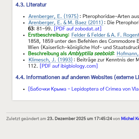
4.3. Literatur
Arenberger, E. (1975)
: Pterophoridae-Arten aus
Arenberger, E. & M. Baez (2011)
: Die Pterophor
63
: 81-99.
[PDF auf zobodat.at]
Erstbeschreibung:
Felder & Felder & A. F. Roge
1858, 1859 unter den Befehlen des Commodore B. 
Wien (Kaiserlich-königliche Hof- und Staatsdruc
Beschreibung als
Amblyptilia seeboldi
:
Hofmann,
Klimesch, J. (1993)
: Beiträge zur Kenntnis der 
112.
[PDF auf ibigbiology.com]
4.4. Informationen auf anderen Websites (externe L
[Бабочки Крыма – Lepidoptera of Crimea von Vla
Zuletzt geändert am
23. Dezember 2025 um 17:45:24
von
Michel K