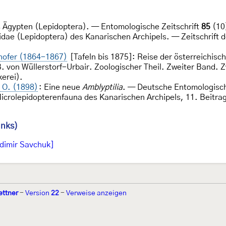
 Ägypten (Lepidoptera). — Entomologische Zeitschrift
85
(10
idae (Lepidoptera) des Kanarischen Archipels. — Zeitschrift
nhofer (1864-1867)
[Tafeln bis 1875]: Reise der österreichisc
von Wüllerstorf-Urbair. Zoologischer Theil. Zweiter Band. Z
kerei).
 O. (1898)
: Eine neue
Amblyptilia
. — Deutsche Entomologische
Microlepidopterenfauna des Kanarischen Archipels, 11. Beitr
inks)
dimir Savchuk]
ettner
-
Version
22
-
Verweise anzeigen