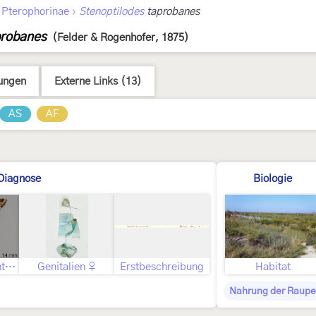
›
›
Pterophorinae
Stenoptilodes
taprobanes
probanes
(Felder & Rogenhofer, 1875)
ungen
Externe Links (13)
AS
AF
Diagnose
Biologie
Geschlecht nicht bestimmt
Genitalien ♀
Erstbeschreibung
Habitat
Nahrung der Raupe