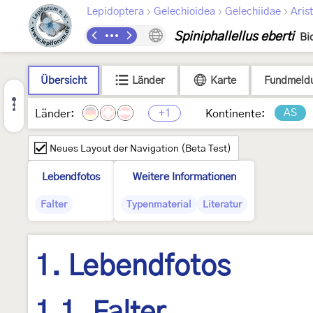
›
›
›
Lepidoptera
Gelechioidea
Gelechiidae
Arist
Spiniphallellus eberti
Bi
Übersicht
Länder
Karte
Fundmeld
+1
AS
Länder:
Kontinente:
Neues Layout der Navigation (Beta Test)
Lebendfotos
Weitere Informationen
Falter
Typenmaterial
Literatur
1. Lebendfotos