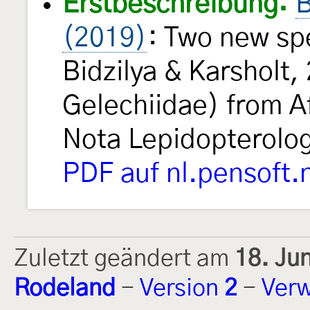
Erstbeschreibung:
B
(2019)
: Two new sp
Bidzilya & Karsholt,
Gelechiidae) from A
Nota Lepidopterolo
PDF auf nl.pensoft.
Zuletzt geändert am
18. Ju
Rodeland
-
Version
2
-
Verw