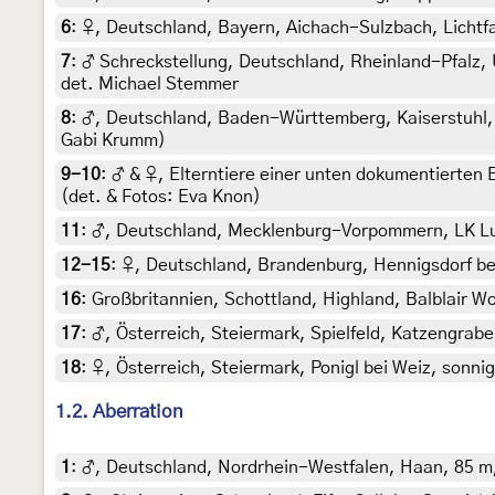
6
:
♀, Deutschland, Bayern, Aichach-Sulzbach, Lichtfan
7
:
♂ Schreckstellung, Deutschland, Rheinland-Pfalz,
det. Michael Stemmer
8
:
♂, Deutschland, Baden-Württemberg, Kaiserstuhl, Bö
Gabi Krumm)
9-10
:
♂ & ♀, Elterntiere einer unten dokumentierten 
(det. & Fotos: Eva Knon)
11
:
♂, Deutschland, Mecklenburg-Vorpommern, LK Lud
12-15
:
♀, Deutschland, Brandenburg, Hennigsdorf bei 
16
:
Großbritannien, Schottland, Highland, Balblair Woo
17
:
♂, Österreich, Steiermark, Spielfeld, Katzengrab
18
:
♀, Österreich, Steiermark, Ponigl bei Weiz, sonnig
1.2. Aberration
1
:
♂, Deutschland, Nordrhein-Westfalen, Haan, 85 m, 