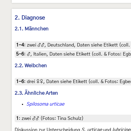
2. Diagnose
2.1. Männchen
1-4
:
zwei ♂♂, Deutschland, Daten siehe Etikett (coll.
5-6
:
♂, Italien, Daten siehe Etikett (coll. & Fotos: Egb
2.2. Weibchen
1-6
:
drei ♀♀, Daten siehe Etikett (coll. & Fotos: Egber
2.3. Ähnliche Arten
Spilosoma urticae
1
:
zwei ♂♂ (Fotos: Tina Schulz)
Diskussion zur Unterscheidung
S. urticae
und
lubricip