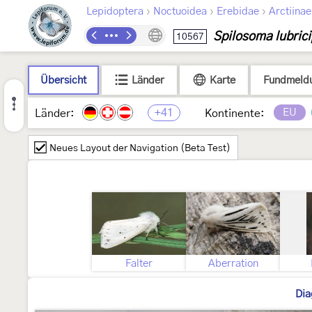
›
›
›
Lepidoptera
Noctuoidea
Erebidae
Arctiinae
Spilosoma lubric
10567
Übersicht
Länder
Karte
Fundmeld
+41
EU
Länder:
Kontinente:
Neues Layout der Navigation (Beta Test)
Falter
Aberration
Dia