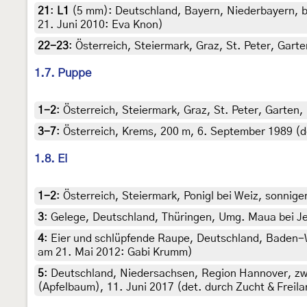
21
:
L1
(5 mm): Deutschland, Bayern, Niederbayern, bei
21. Juni 2010: Eva Knon)
22-23
:
Österreich, Steiermark, Graz, St. Peter, Garte
1.7. Puppe
1-2
:
Österreich, Steiermark, Graz, St. Peter, Garten,
3-7
:
Österreich, Krems, 200 m, 6. September 1989 (de
1.8. Ei
1-2
:
Österreich, Steiermark, Ponigl bei Weiz, sonnige
3
:
Gelege, Deutschland, Thüringen, Umg. Maua bei Jen
4
:
Eier und schlüpfende Raupe, Deutschland, Baden-Wü
am 21. Mai 2012: Gabi Krumm)
5
:
Deutschland, Niedersachsen, Region Hannover, zwi
(Apfelbaum), 11. Juni 2017 (det. durch Zucht & Freila