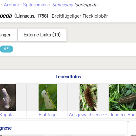
›
›
›
Arctiini
Spilosomina
Spilosoma
lubricipeda
ipeda
(Linnaeus, 1758)
Breitflügeliger Fleckleibbär
ungen
Externe Links (19)
AS
Lebendfotos
Kopula
Eiablage
Ausgewachsene Raupe
gnose