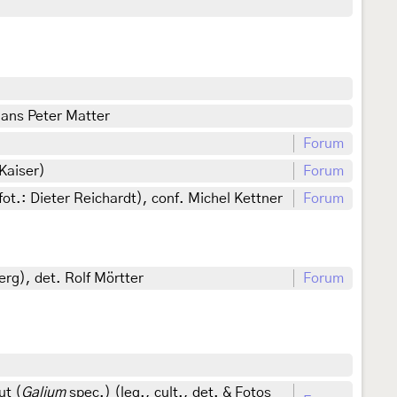
Hans Peter Matter
Forum
Kaiser)
Forum
.: Dieter Reichardt), conf. Michel Kettner
Forum
rg), det. Rolf Mörtter
Forum
ut (
Galium
spec.) (leg., cult., det. & Fotos