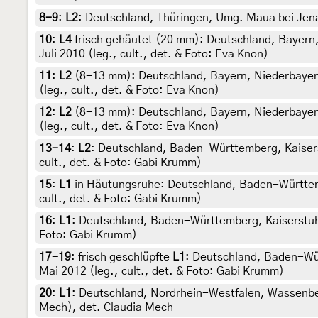
8-9
:
L2
: Deutschland, Thüringen, Umg. Maua bei Jena
10
:
L4
frisch gehäutet (20 mm): Deutschland, Bayern, 
Juli 2010 (leg., cult., det. & Foto: Eva Knon)
11
:
L2
(8-13 mm): Deutschland, Bayern, Niederbayern, 
(leg., cult., det. & Foto: Eva Knon)
12
:
L2
(8-13 mm): Deutschland, Bayern, Niederbayern, 
(leg., cult., det. & Foto: Eva Knon)
13-14
:
L2
: Deutschland, Baden-Württemberg, Kaisers
cult., det. & Foto: Gabi Krumm)
15
:
L1
in Häutungsruhe: Deutschland, Baden-Württemb
cult., det. & Foto: Gabi Krumm)
16
:
L1
: Deutschland, Baden-Württemberg, Kaiserstuhl
Foto: Gabi Krumm)
17-19
:
frisch geschlüpfte
L1
: Deutschland, Baden-Wür
Mai 2012 (leg., cult., det. & Foto: Gabi Krumm)
20
:
L1
: Deutschland, Nordrhein-Westfalen, Wassenber
Mech), det. Claudia Mech