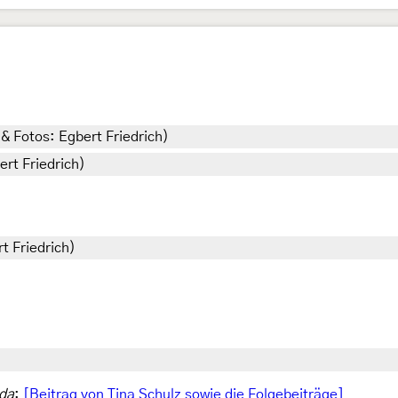
 & Fotos: Egbert Friedrich)
ert Friedrich)
t Friedrich)
eda
:
[Beitrag von Tina Schulz sowie die Folgebeiträge]