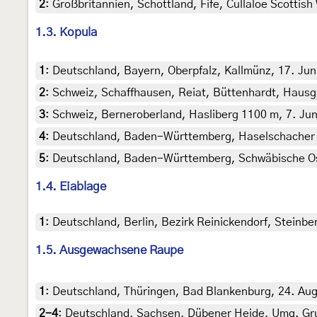
2
:
Großbritannien, Schottland, Fife, Cullaloe Scottish 
1.3. Kopula
1
:
Deutschland, Bayern, Oberpfalz, Kallmünz, 17. Jun
2
:
Schweiz, Schaffhausen, Reiat, Büttenhardt, Hausga
3
:
Schweiz, Berneroberland, Hasliberg 1100 m, 7. Juni
4
:
Deutschland, Baden-Württemberg, Haselschacher Buc
5
:
Deutschland, Baden-Württemberg, Schwäbische Osta
1.4. Eiablage
1
:
Deutschland, Berlin, Bezirk Reinickendorf, Steinbe
1.5. Ausgewachsene Raupe
1
:
Deutschland, Thüringen, Bad Blankenburg, 24. Augus
2-4
:
Deutschland, Sachsen, Dübener Heide, Umg. Grun