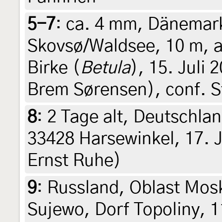
5-7
:
ca. 4 mm, Dänemar
Skovsø/Waldsee, 10 m, a
Birke (
Betula
), 15. Juli 
Brem Sørensen), conf. S
8
:
2 Tage alt, Deutschla
33428 Harsewinkel, 17. Ju
Ernst Ruhe)
9
:
Russland, Oblast Mos
Sujewo, Dorf Topoliny, 