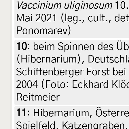
Vaccinium uliginosum
10.
Mai 2021 (leg., cult., det
Ponomarev)
10
:
beim Spinnen des Üb
(Hibernarium), Deutschl
Schiffenberger Forst be
2004 (Foto: Eckhard Klö
Reitmeier
11
:
Hibernarium, Österre
Spielfeld, Katzengraben