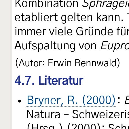
Kombination
Sphrageid
etabliert gelten kann.
immer viele Gründe fü
Aufspaltung von
Eupro
(Autor: Erwin Rennwald)
4.7. Literatur
Bryner, R. (2000)
:
E
Natura – Schweizeri
(Hrsg.) (2000): Sch