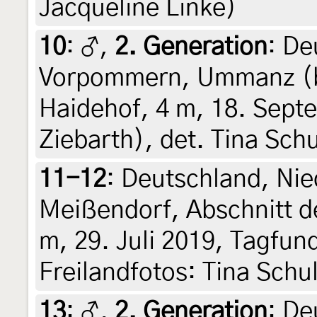
Jacqueline Linke)
10
:
♂,
2. Generation
: De
Vorpommern, Ummanz (b
Haidehof, 4 m, 18. Sept
Ziebarth), det. Tina Schu
11-12
:
Deutschland, Nie
Meißendorf, Abschnitt de
m, 29. Juli 2019, Tagfun
Freilandfotos: Tina Schu
13
:
♂,
2. Generation
: De