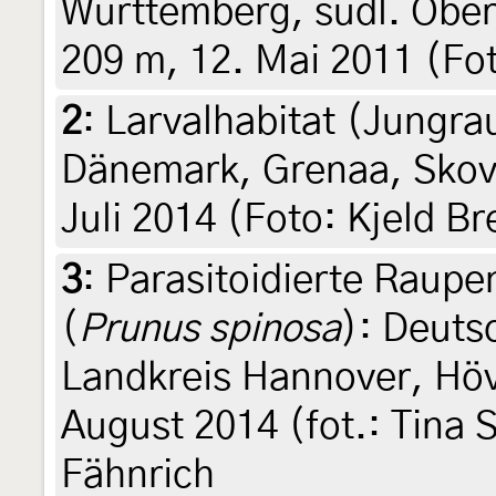
Württemberg, südl. Ober
209 m, 12. Mai 2011 (Fo
2
:
Larvalhabitat (Jungra
Dänemark, Grenaa, Skov
Juli 2014 (Foto: Kjeld B
3
:
Parasitoidierte Raupe
(
Prunus spinosa
): Deuts
Landkreis Hannover, Höv
August 2014 (fot.: Tina 
Fähnrich