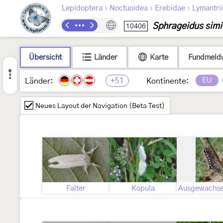
›
›
›
Lepidoptera
Noctuoidea
Erebidae
Lymantri
Sphrageidus simi
10406
Übersicht
Länder
Karte
Fundmeld
+51
EU
Länder:
Kontinente:
Neues Layout der Navigation (Beta Test)
Falter
Kopula