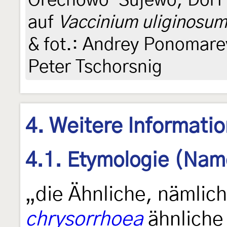
Orechowo-Sujewo, Dorf 
auf
Vaccinium uliginosu
& fot.: Andrey Ponomare
Peter Tschorsnig
4. Weitere Informati
4.1. Etymologie (Nam
„die Ähnliche, nämlic
chrysorrhoea
ähnliche 