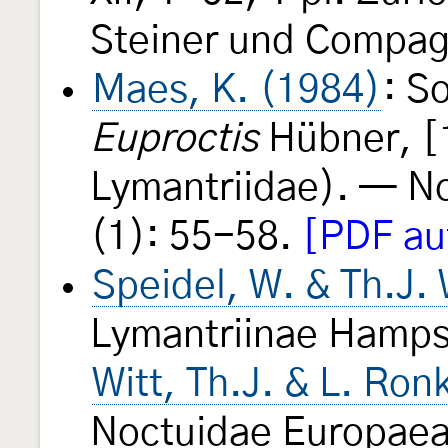
Steiner und Compag
Maes, K. (1984)
: S
Euproctis
Hübner, [
Lymantriidae). — No
(1): 55-58.
[PDF au
Speidel, W. & Th.J. 
Lymantriinae Hampso
Witt, Th.J. & L. Ron
Noctuidae Europae