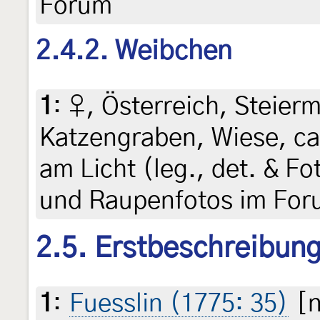
Forum
2.4.2. Weibchen
1
:
♀, Österreich, Steierm
Katzengraben, Wiese, ca
am Licht (leg., det. & Fo
und Raupenfotos im Fo
2.5. Erstbeschreibun
1
:
Fuesslin (1775: 35)
[n