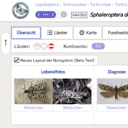
›
›
›
Lepidoptera
Tortricoidea
Tortricidae
Tortric
Sphaleroptera d
04426d
Übersicht
Länder
Karte
Fundmeld
EU
Länder:
Kontinente:
Neues Layout der Navigation (Beta Test)
Lebendfotos
Diagnose
Männchen
Weibchen
Männchen