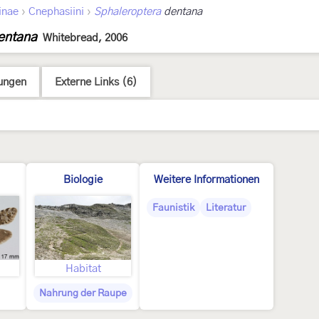
›
›
inae
Cnephasiini
Sphaleroptera
dentana
entana
Whitebread, 2006
ungen
Externe Links (6)
Biologie
Weitere Informationen
Faunistik
Literatur
Habitat
Nahrung der Raupe