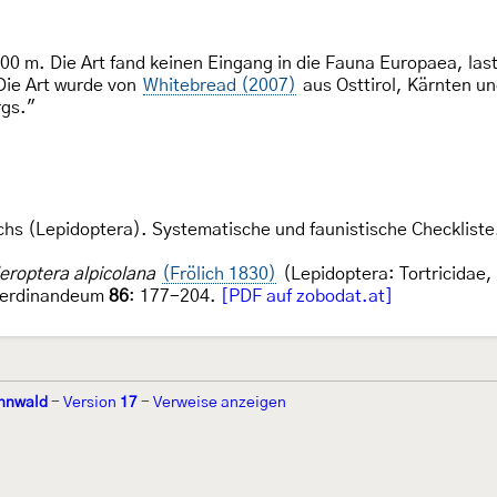
00 m. Die Art fand keinen Eingang in die Fauna Europaea, last
Die Art wurde von
Whitebread (2007)
aus Osttirol, Kärnten un
rgs."
chs (Lepidoptera). Systematische und faunistische Checkliste.
eroptera alpicolana
(Frölich 1830)
(Lepidoptera: Tortricidae,
 Ferdinandeum
86
: 177-204.
[PDF auf zobodat.at]
nnwald
-
Version
17
-
Verweise anzeigen