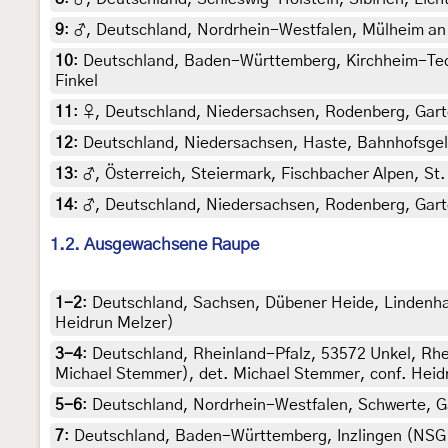
9
:
♂, Deutschland, Nordrhein-Westfalen, Mülheim an de
10
:
Deutschland, Baden-Württemberg, Kirchheim-Teck, 3
Finkel
11
:
♀, Deutschland, Niedersachsen, Rodenberg, Garten,
12
:
Deutschland, Niedersachsen, Haste, Bahnhofsgelän
13
:
♂, Österreich, Steiermark, Fischbacher Alpen, St
14
:
♂, Deutschland, Niedersachsen, Rodenberg, Garten
1.2. Ausgewachsene Raupe
1-2
:
Deutschland, Sachsen, Dübener Heide, Lindenhay
Heidrun Melzer)
3-4
:
Deutschland, Rheinland-Pfalz, 53572 Unkel, Rhe
Michael Stemmer), det. Michael Stemmer, conf. Heid
5-6
:
Deutschland, Nordrhein-Westfalen, Schwerte, Gä
7
:
Deutschland, Baden-Württemberg, Inzlingen (NSG Bu