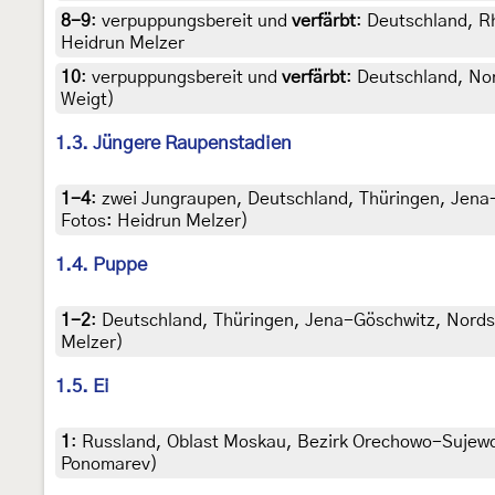
8-9
:
verpuppungsbereit und
verfärbt
: Deutschland, R
Heidrun Melzer
10
:
verpuppungsbereit und
verfärbt
: Deutschland, No
Weigt)
1.3. Jüngere Raupenstadien
1-4
:
zwei Jungraupen, Deutschland, Thüringen, Jena-G
Fotos: Heidrun Melzer)
1.4. Puppe
1-2
:
Deutschland, Thüringen, Jena-Göschwitz, Nordsei
Melzer)
1.5. Ei
1
:
Russland, Oblast Moskau, Bezirk Orechowo-Sujewo, D
Ponomarev)