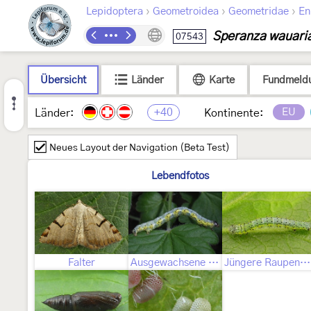
›
›
›
Lepidoptera
Geometroidea
Geometridae
En
Speranza wauari
07543
Übersicht
Länder
Karte
Fundmeld
+40
EU
Länder:
Kontinente:
Neues Layout der Navigation (Beta Test)
Lebendfotos
Falter
Ausgewachsene Raupe
Jüngere Raupenstadien