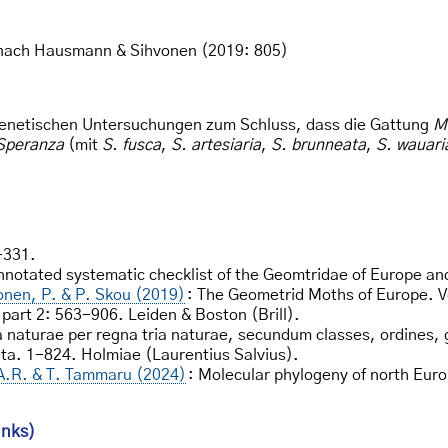
nach Hausmann & Sihvonen (2019: 805)
genetischen Untersuchungen zum Schluss, dass die Gattung
M
Speranza
(mit
S. fusca
,
S. artesiaria
,
S. brunneata
,
S. wauari
-331.
nnotated systematic checklist of the Geomtridae of Europe an
onen, P. & P. Skou (2019)
: The Geometrid Moths of Europe. V
 part 2: 563-906. Leiden & Boston (Brill).
 naturae per regna tria naturae, secundum classes, ordines, g
ata. 1-824. Holmiae (Laurentius Salvius).
 A.R. & T. Tammaru (2024)
: Molecular phylogeny of north Eu
inks)