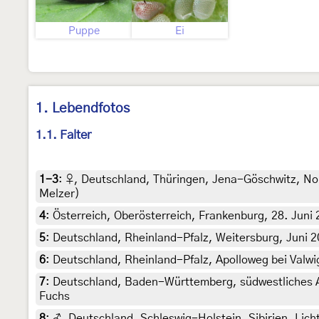
Puppe
Ei
1. Lebendfotos
1.1. Falter
1-3
:
♀, Deutschland, Thüringen, Jena-Göschwitz, Nord
Melzer)
4
:
Österreich, Oberösterreich, Frankenburg, 28. Juni
5
:
Deutschland, Rheinland-Pfalz, Weitersburg, Juni 
6
:
Deutschland, Rheinland-Pfalz, Apolloweg bei Valwig
7
:
Deutschland, Baden-Württemberg, südwestliches Al
Fuchs
8
:
♂, Deutschland, Schleswig-Holstein, Sibirien, Licht