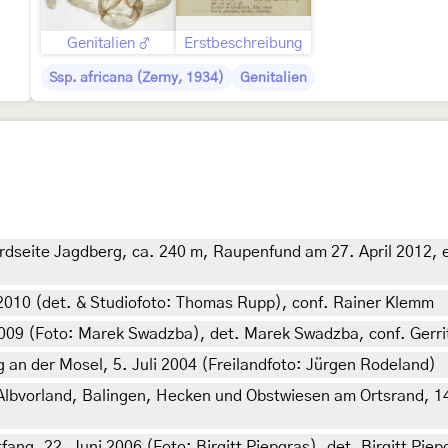
Genitalien ♂
Erstbeschreibung
Ssp. africana (Zerny, 1934)
Genitalien
seite Jagdberg, ca. 240 m, Raupenfund am 27. April 2012, e.l
 2010 (det. & Studiofoto: Thomas Rupp), conf. Rainer Klemm
2009 (Foto: Marek Swadzba), det. Marek Swadzba, conf. Gerri
 an der Mosel, 5. Juli 2004 (Freilandfoto: Jürgen Rodeland)
bvorland, Balingen, Hecken und Obstwiesen am Ortsrand, 14.
fang, 22. Juni 2006 (Foto: Birgitt Piepgras), det. Birgitt Pie