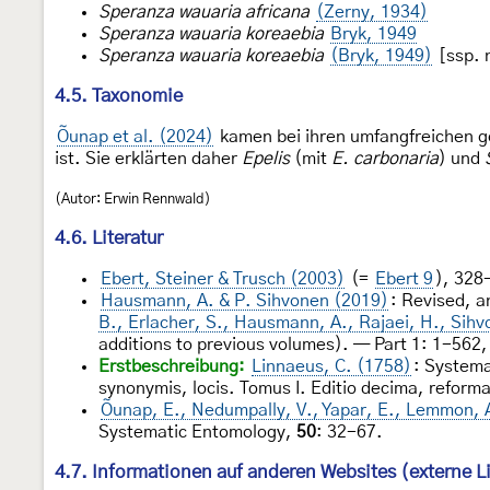
Speranza wauaria africana
(Zerny, 1934)
Speranza wauaria koreaebia
Bryk, 1949
Speranza wauaria koreaebia
(Bryk, 1949)
[ssp. 
4.5. Taxonomie
Õunap et al. (2024)
kamen bei ihren umfangfreichen 
ist. Sie erklärten daher
Epelis
(mit
E. carbonaria
) und
(Autor: Erwin Rennwald)
4.6. Literatur
Ebert, Steiner & Trusch (2003)
(=
Ebert 9
), 328
Hausmann, A. & P. Sihvonen (2019)
: Revised, a
B., Erlacher, S., Hausmann, A., Rajaei, H., Sihv
additions to previous volumes). — Part 1: 1-562,
Erstbeschreibung:
Linnaeus, C. (1758)
: Systema
synonymis, locis. Tomus I. Editio decima, reform
Õunap, E., Nedumpally, V., Yapar, E., Lemmon,
Systematic Entomology,
50
: 32-67.
4.7. Informationen auf anderen Websites (externe L