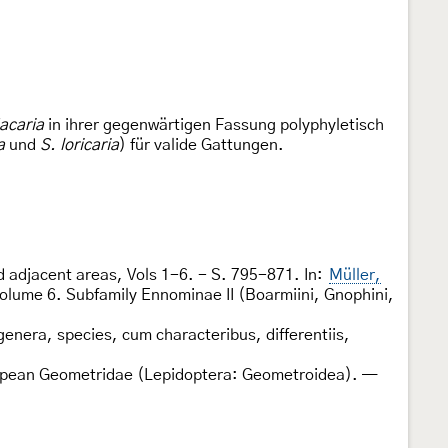
acaria
in ihrer gegenwärtigen Fassung polyphyletisch
a
und
S. loricaria
) für valide Gattungen.
d adjacent areas, Vols 1-6. - S. 795-871. In:
Müller,
olume 6. Subfamily Ennominae II (Boarmiini, Gnophini,
enera, species, cum characteribus, differentiis,
ropean Geometridae (Lepidoptera: Geometroidea). —