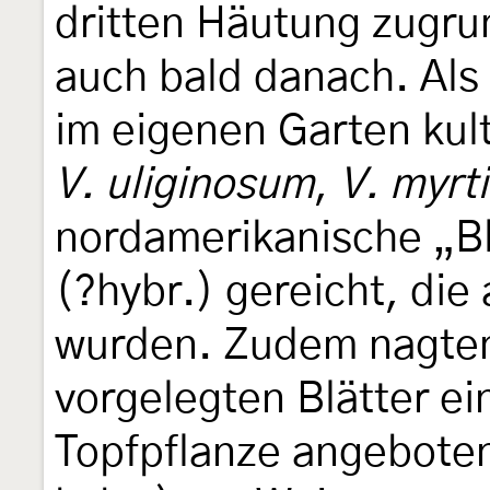
dritten Häutung zugru
auch bald danach. Als
im eigenen Garten kul
V. uliginosum
,
V. myrti
nordamerikanische „B
(?hybr.) gereicht, di
wurden. Zudem nagten
vorgelegten Blätter e
Topfpflanze angeboten