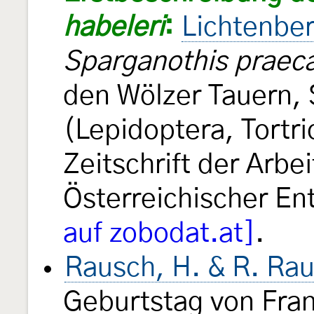
habeleri
:
Lichtenber
Sparganothis praeca
den Wölzer Tauern, 
(Lepidoptera, Tortr
Zeitschrift der Arb
Österreichischer E
auf zobodat.at]
.
Rausch, H. & R. Ra
Geburtstag von Fra