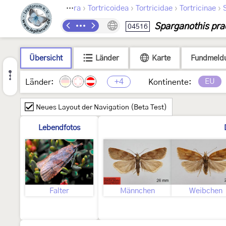
›
›
›
›
Lepidoptera
Tortricoidea
Tortricidae
Tortricinae
Sparganothis pr
04516
Übersicht
Länder
Karte
Fundmeld
+4
EU
Länder:
Kontinente:
Neues Layout der Navigation (Beta Test)
Lebendfotos
Falter
Männchen
Weibchen