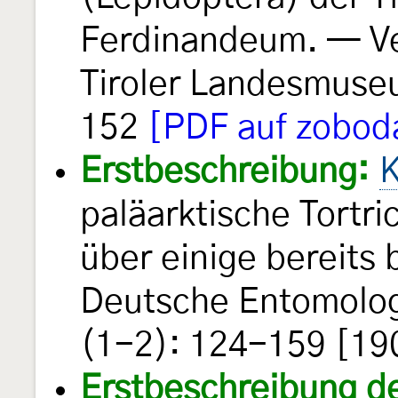
Ferdinandeum. — Ve
Tiroler Landesmus
152
[PDF auf zoboda
Erstbeschreibung:
K
paläarktische Tortr
über einige bereits
Deutsche Entomologi
(1-2): 124-159 [190
Erstbeschreibung d