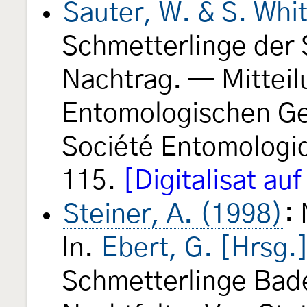
Sauter, W. & S. Whi
Schmetterlinge der 
Nachtrag. — Mittei
Entomologischen Ges
Société Entomologi
115.
[Digitalisat au
Steiner, A. (1998)
:
In.
Ebert, G. [Hrsg.
Schmetterlinge Bad