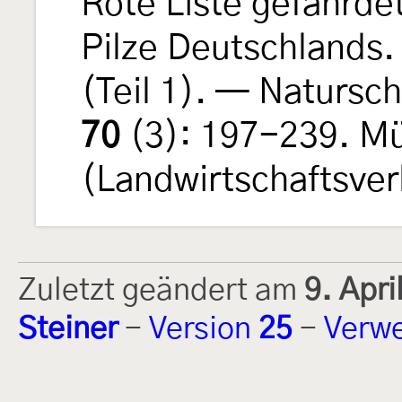
Rote Liste gefährde
Pilze Deutschlands.
(Teil 1). — Natursch
70
(3): 197-239. M
(Landwirtschaftsver
Zuletzt geändert am
9. Apr
Steiner
-
Version
25
-
Verwe