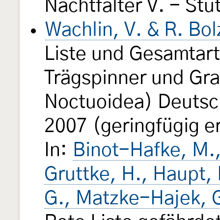
Nachtfalter V. - Stu
Wachlin, V. & R. Bo
Liste und Gesamtarte
Trägspinner und Gr
Noctuoidea) Deutsc
2007 (geringfügig e
In:
Binot-Hafke, M.,
Gruttke, H., Haupt,
G., Matzke-Hajek, G