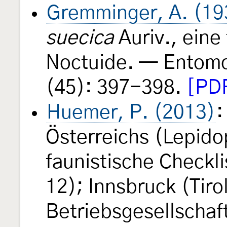
Gremminger, A. (19
suecica
Auriv., eine
Noctuide. — Entomo
(45): 397-398.
[PDF
Huemer, P. (2013)
:
Österreichs (Lepido
faunistische Checkli
12); Innsbruck (Tir
Betriebsgesellschaf