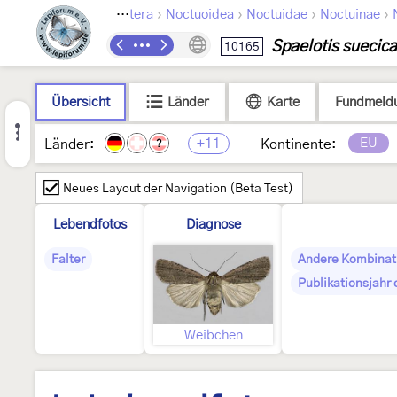
›
›
›
›
Lepidoptera
Noctuoidea
Noctuidae
Noctuinae
Spaelotis suecica
10165
Übersicht
Länder
Karte
Fundmeld
+11
EU
Länder:
Kontinente:
?
Neues Layout der Navigation (Beta Test)
Lebendfotos
Diagnose
Falter
Andere Kombinat
Publikationsjahr
Weibchen