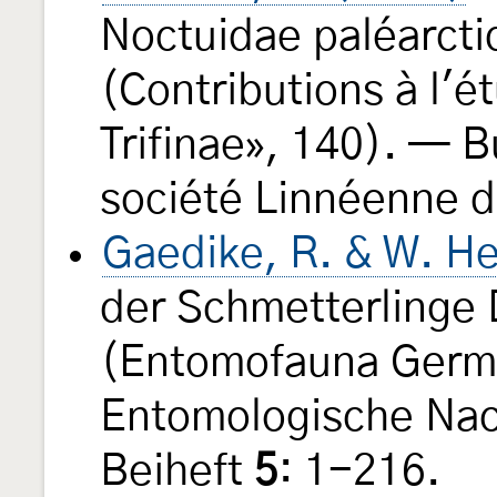
Noctuidae paléarcti
(Contributions à l'
Trifinae», 140). — B
société Linnéenne d
Gaedike, R. & W. He
der Schmetterlinge
(Entomofauna Germ
Entomologische Nac
Beiheft
5
: 1-216.